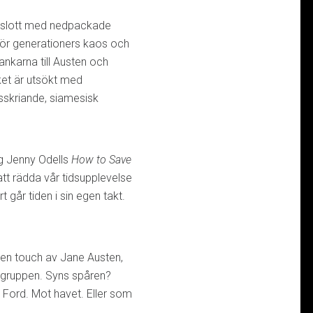
saslott med nedpackade
nför generationers kaos och
tankarna till Austen och
ket är utsökt med
sskriande, siamesisk
ag Jenny Odells
How to Save
att rädda vår tidsupplevelse
går tiden i sin egen takt.
 en touch av Jane Austen,
gruppen. Syns spåren?
n Ford. Mot havet. Eller som