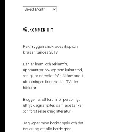
Arkiv
VÄLKOMMEN HIT
Rak i ryggen snickrades ihop och
brasan tändes 2018.
Den är limm- och reklamfri,
uppmuntrar bokköp som kulturstöd,
och gillar närodlat från Skåneland. I
utrustningen finns varken TV eller
hörlurar.
Bloggen är ett forum för personligt
uttryck, egna texter, samlade tankar
och förståelse kring litteratur.
Jag köper mina böcker själv, och det
tycker jag att alla borde göra.