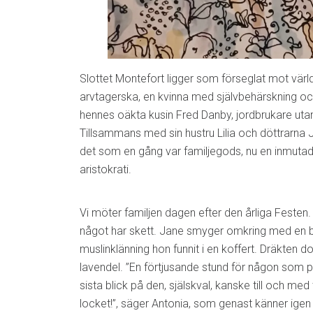
Slottet Montefort ligger som förseglat mot värl
arvtagerska, en kvinna med självbehärskning oc
hennes oäkta kusin Fred Danby, jordbrukare uta
Tillsammans med sin hustru Lilia och döttrarna
det som en gång var familjegods, nu en inmutad 
aristokrati.
Vi möter familjen dagen efter den årliga Feste
något har skett. Jane smyger omkring med en b
muslinklänning hon funnit i en koffert. Dräkten 
lavendel. ”En förtjusande stund för någon som
sista blick på den, själskval, kanske till och me
locket!”, säger Antonia, som genast känner igen