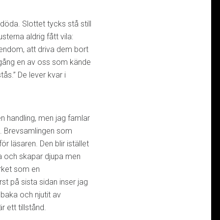
da. Slottet tycks stå still
usterna aldrig fått vila:
endom, att driva dem bort
r gång en av oss som kände
ås.” De lever kvar i
a en handling, men jag famlar
m. Brevsamlingen som
ör läsaren. Den blir istället
na och skapar djupa men
erket som en
t på sista sidan inser jag
lbaka och njutit av
ett tillstånd.