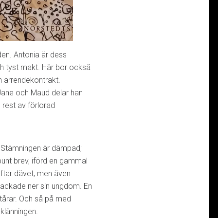
den. Antonia är dess
h tyst makt. Här bor också
n arrendekontrakt.
 Jane och Maud delar han
rest av förlorad
n. Stämningen är dämpad;
unt brev, iförd en gammal
doftar dävet, men även
 packade ner sin ungdom. En
d tårar. Och så på med
 klänningen.