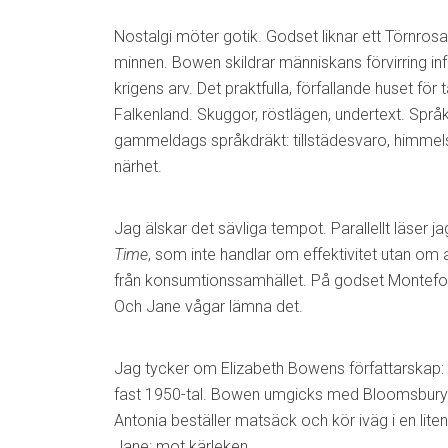
Nostalgi möter gotik. Godset liknar ett Törnro
minnen. Bowen skildrar människans förvirring i
krigens arv. Det praktfulla, förfallande huset för 
Falkenland. Skuggor, röstlägen, undertext. Språ
gammeldags språkdräkt: tillstädesvaro, himmel
närhet.
Jag älskar det sävliga tempot. Parallellt läser j
Time
, som inte handlar om effektivitet utan om 
från konsumtionssamhället. På godset Montefort 
Och Jane vågar lämna det.
Jag tycker om Elizabeth Bowens författarskap:
fast 1950-tal. Bowen umgicks med Bloomsbury
Antonia beställer matsäck och kör iväg i en lite
Jane: mot kärleken.