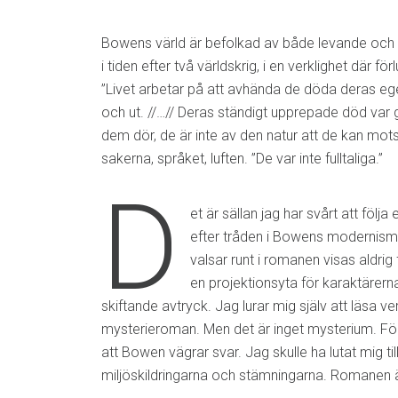
Bowens värld är befolkad av både levande och dö
i tiden efter två världskrig, i en verklighet där förl
”Livet arbetar på att avhända de döda deras eg
och ut. //…// Deras ständigt upprepade död va
dem dör, de är inte av den natur att de kan motst
sakerna, språket, luften. ”De var inte fulltaliga.”
D
et är sällan jag har svårt att följ
efter tråden i Bowens modernis
valsar runt i romanen visas aldrig f
en projektionsyta för karaktärer
skiftande avtryck. Jag lurar mig själv att läsa v
mysterieroman. Men det är inget mysterium. Förs
att Bowen vägrar svar. Jag skulle ha lutat mig til
miljöskildringarna och stämningarna. Romanen är 