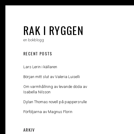
Skip
to
content
RAK I RYGGEN
en bokblogg
RECENT POSTS
Lars Lerin i källaren
Början mitt slut av Valeria Luiselli
Om varmhållning av levande döda av
Isabella Nilsson
Dylan Thomas novell på pappersrulle
Förföljarna av Magnus Florin
ARKIV