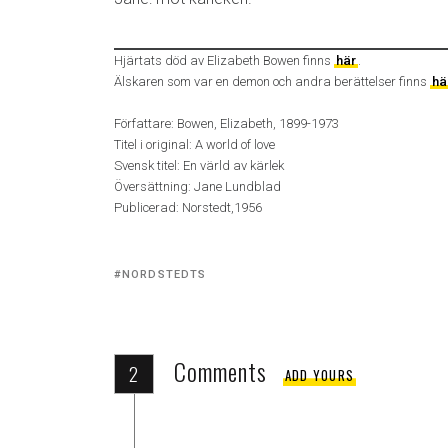
Hjärtats död av Elizabeth Bowen finns
här
.
Älskaren som var en demon och andra berättelser finns
hä
Författare: Bowen, Elizabeth, 1899-1973
Titel i original: A world of love
Svensk titel: En värld av kärlek
Översättning: Jane Lundblad
Publicerad: Norstedt,1956
Tagged
NORDSTEDTS
with:
Comments
2
ADD YOURS