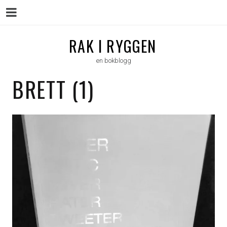
Menu
Skip
RAK I RYGGEN
to
en bokblogg
content
BRETT (1)