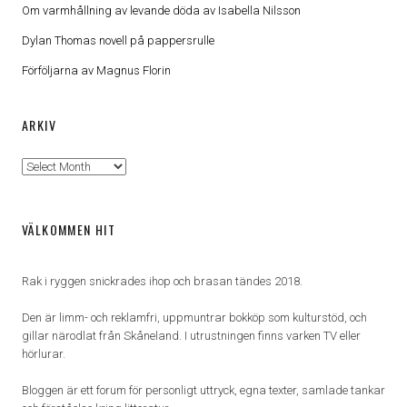
Om varmhållning av levande döda av Isabella Nilsson
Dylan Thomas novell på pappersrulle
Förföljarna av Magnus Florin
ARKIV
Arkiv
VÄLKOMMEN HIT
Rak i ryggen snickrades ihop och brasan tändes 2018.
Den är limm- och reklamfri, uppmuntrar bokköp som kulturstöd, och
gillar närodlat från Skåneland. I utrustningen finns varken TV eller
hörlurar.
Bloggen är ett forum för personligt uttryck, egna texter, samlade tankar