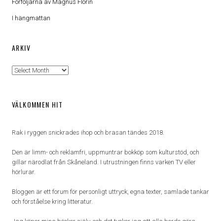
Förföljarna av Magnus Florin
I hängmattan
ARKIV
Arkiv
VÄLKOMMEN HIT
Rak i ryggen snickrades ihop och brasan tändes 2018.
Den är limm- och reklamfri, uppmuntrar bokköp som kulturstöd, och
gillar närodlat från Skåneland. I utrustningen finns varken TV eller
hörlurar.
Bloggen är ett forum för personligt uttryck, egna texter, samlade tankar
och förståelse kring litteratur.