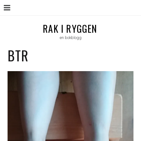
Menu
Skip
RAK I RYGGEN
to
en bokblogg
content
BTR