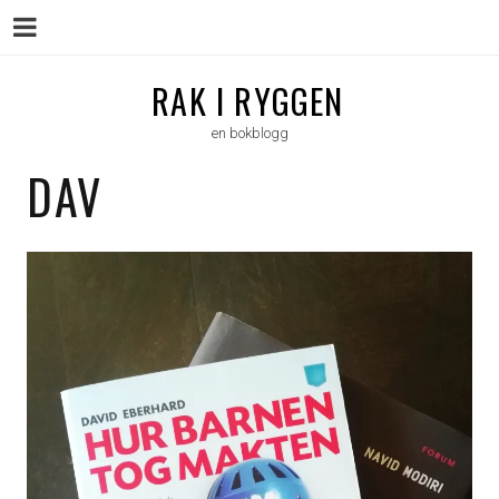
Menu
Skip
RAK I RYGGEN
to
en bokblogg
content
DAV