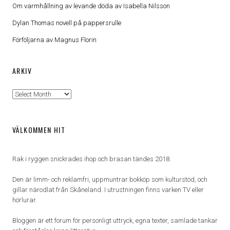
Om varmhållning av levande döda av Isabella Nilsson
Dylan Thomas novell på pappersrulle
Förföljarna av Magnus Florin
ARKIV
Arkiv
VÄLKOMMEN HIT
Rak i ryggen snickrades ihop och brasan tändes 2018.
Den är limm- och reklamfri, uppmuntrar bokköp som kulturstöd, och
gillar närodlat från Skåneland. I utrustningen finns varken TV eller
hörlurar.
Bloggen är ett forum för personligt uttryck, egna texter, samlade tankar