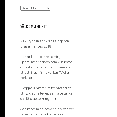
Arkiv
VÄLKOMMEN HIT
Rak i ryggen snickrades ihop och
brasan tändes 2018.
Den är limm- och reklamfri,
uppmuntrar bokköp som kulturstöd,
och gillar närodlat från Skåneland. I
utrustningen finns varken TV eller
hörlurar.
Bloggen är ett forum för personligt
uttryck, egna texter, samlade tankar
och förståelse kring litteratur.
Jag köper mina böcker själv, och det
tycker jag att alla borde göra.