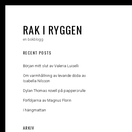
Skip
to
content
RAK I RYGGEN
en bokblogg
RECENT POSTS
Början mitt slut av Valeria Luiselli
Om varmhållning av levande döda av
Isabella Nilsson
Dylan Thomas novell på pappersrulle
Förföljarna av Magnus Florin
I hängmattan
ARKIV