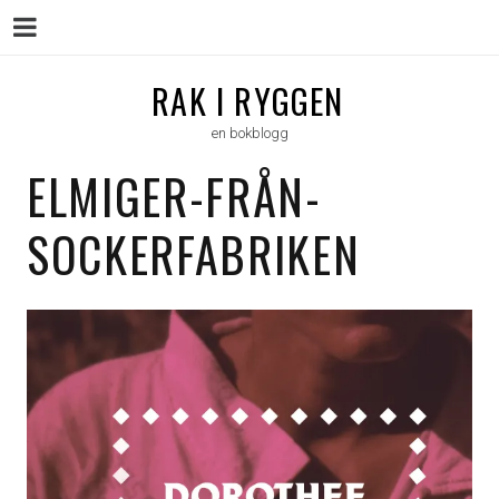
Menu
Skip
RAK I RYGGEN
to
en bokblogg
content
ELMIGER-FRÅN-
SOCKERFABRIKEN