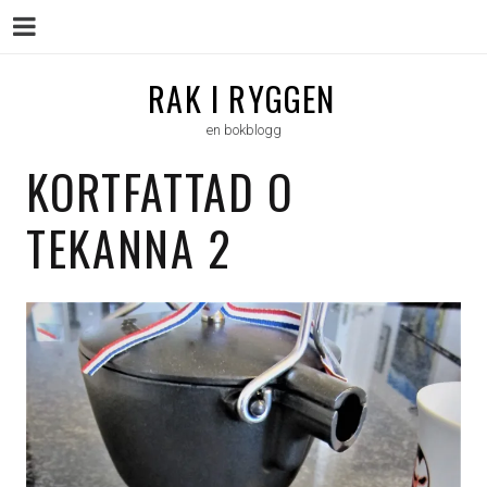
Menu
Skip
RAK I RYGGEN
to
en bokblogg
content
KORTFATTAD O
TEKANNA 2