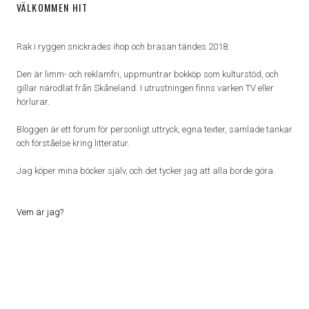
VÄLKOMMEN HIT
Rak i ryggen snickrades ihop och brasan tändes 2018.
Den är limm- och reklamfri, uppmuntrar bokköp som kulturstöd, och
gillar närodlat från Skåneland. I utrustningen finns varken TV eller
hörlurar.
Bloggen är ett forum för personligt uttryck, egna texter, samlade tankar
och förståelse kring litteratur.
Jag köper mina böcker själv, och det tycker jag att alla borde göra.
Vem är jag?