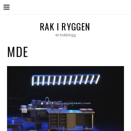
Menu
Skip
RAK I RYGGEN
to
en bokblogg
content
MDE