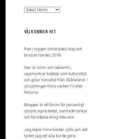
Arkiv
VÄLKOMMEN HIT
Rak i ryggen snickrades ihop och
brasan tändes 2018.
Den är limm- och reklamfri,
uppmuntrar bokköp som kulturstöd,
och gillar närodlat från Skåneland. I
utrustningen finns varken TV eller
hörlurar.
Bloggen är ett forum för personligt
uttryck, egna texter, samlade tankar
och förståelse kring litteratur.
Jag köper mina böcker själv, och det
tycker jag att alla borde göra.