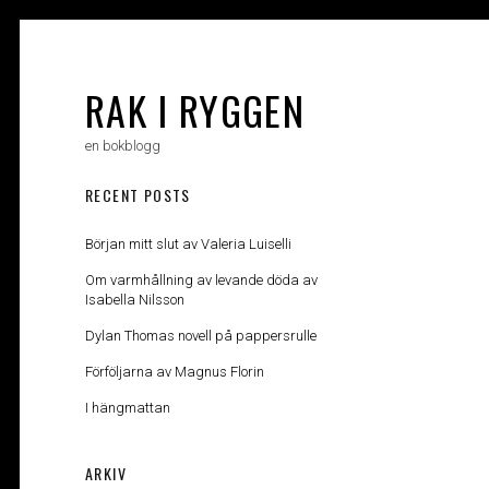
Skip
to
content
RAK I RYGGEN
en bokblogg
RECENT POSTS
Början mitt slut av Valeria Luiselli
Om varmhållning av levande döda av
Isabella Nilsson
Dylan Thomas novell på pappersrulle
Förföljarna av Magnus Florin
I hängmattan
ARKIV