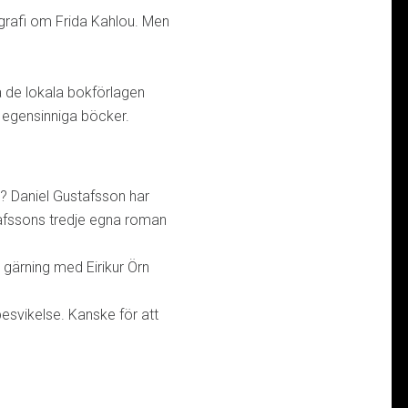
grafi om Frida Kahlou. Men
ja de lokala bokförlagen
 egensinniga böcker.
? Daniel Gustafsson har
tafssons tredje egna roman
gärning med Eirikur Örn
svikelse. Kanske för att