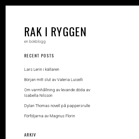
Skip
to
content
RAK I RYGGEN
en bokblogg
RECENT POSTS
Lars Lerin i källaren
Början mitt slut av Valeria Luiselli
Om varmhållning av levande döda av
Isabella Nilsson
Dylan Thomas novell på pappersrulle
Förföljarna av Magnus Florin
ARKIV