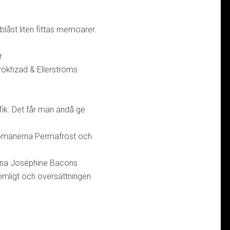
låst liten fittas memoarer.
.
rokhzad & Ellerströms
ik. Det får man ändå ge
omanerna Permafrost och
mna Joséphine Bacons
omligt och översättningen