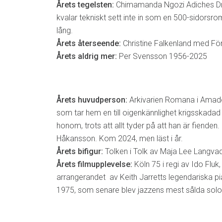
Årets tegelsten:
Chimamanda Ngozi Adiches Dr
kvalar tekniskt sett inte in som en 500-sidorsr
lång.
Årets återseende:
Christine Falkenland med Fö
Årets aldrig mer:
Per Svensson 1956-2025
Årets huvudperson:
Arkivarien Romana i Amado
som tar hem en till oigenkännlighet krigsskada
honom, trots att allt tyder på att han är fienden.
Håkansson. Kom 2024, men läst i år.
Årets bifigur:
Tolken i Tolk av Maja Lee Langvad. 
Årets filmupplevelse:
Köln 75 i regi av Ido Fluk,
arrangerandet av Keith Jarretts legendariska 
1975, som senare blev jazzens mest sålda solo