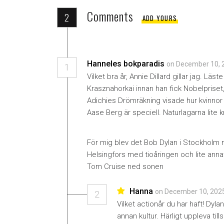
Comments
2
ADD YOURS
Hanneles bokparadis
on December 10, 
1
Vilket bra år, Annie Dillard gillar jag. Lä
Krasznahorkai innan han fick Nobelpriset
Adichies Drömräkning visade hur kvinnor 
Aase Berg är speciell. Naturlagarna lite 
För mig blev det Bob Dylan i Stockholm
Helsingfors med tioåringen och lite ann
Tom Cruise ned sonen
Hanna
on December 10, 2025
2
Vilket actionår du har haft! Dyla
annan kultur. Härligt uppleva t