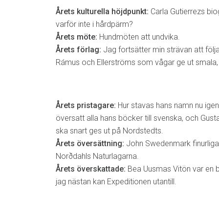
Årets kulturella höjdpunkt:
Carla Gutierrezs bio
varför inte i hårdpärm?
Årets möte:
Hundmöten att undvika.
Årets förlag:
Jag fortsätter min strävan att föl
Rámus och Ellerströms som vågar ge ut smala,
Årets pristagare:
Hur stavas hans namn nu igen
översatt alla hans böcker till svenska, och Gus
ska snart ges ut på Nordstedts.
Årets översättning:
John Swedenmark finurliga 
Norðdahls Naturlagarna.
Årets överskattade:
Bea Uusmas Vitön var en be
jag nästan kan Expeditionen utantill.