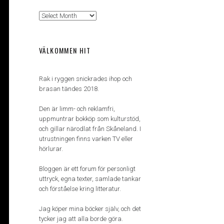
Arkiv
VÄLKOMMEN HIT
Rak i ryggen snickrades ihop och
brasan tändes 2018.
Den är limm- och reklamfri,
uppmuntrar bokköp som kulturstöd,
och gillar närodlat från Skåneland. I
utrustningen finns varken TV eller
hörlurar.
Bloggen är ett forum för personligt
uttryck, egna texter, samlade tankar
och förståelse kring litteratur.
Jag köper mina böcker själv, och det
tycker jag att alla borde göra.