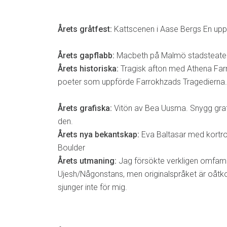
Årets gråtfest:
Kattscenen i Aase Bergs En uppb
Årets gapflabb:
Macbeth på Malmö stadsteater
Årets historiska:
Tragisk afton med Athena Far
poeter som uppförde Farrokhzads Tragedierna.
Årets grafiska:
Vitön av Bea Uusma. Snygg graf
den.
Årets nya bekantskap:
Eva Baltasar med kortr
Boulder
Årets utmaning:
Jag försökte verkligen omfa
Ujesh/Någonstans, men originalspråket är oåtk
sjunger inte för mig.