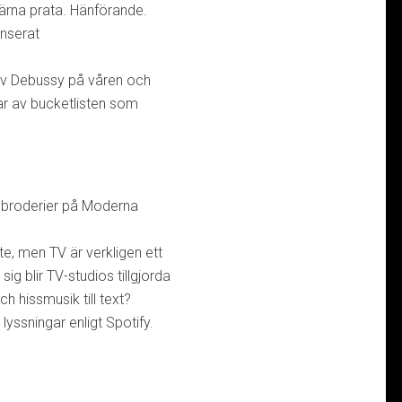
ärna prata. Hänförande.
nserat
av Debussy på våren och
tar av bucketlisten som
 broderier på Moderna
ite, men TV är verkligen ett
ig blir TV-studios tillgjorda
 hissmusik till text?
yssningar enligt Spotify.