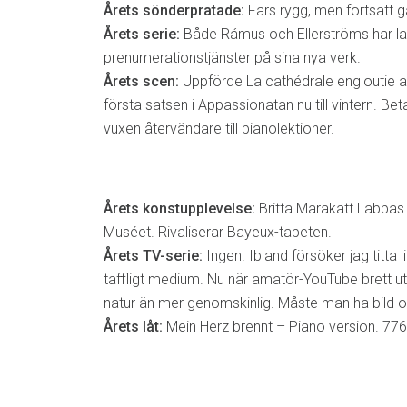
Årets sönderpratade:
Fars rygg, men fortsätt g
Årets serie:
Både Rámus och Ellerströms har la
prenumerationstjänster på sina nya verk.
Årets scen:
Uppförde La cathédrale engloutie 
första satsen i Appassionatan nu till vintern. Be
vuxen återvändare till pianolektioner.
Årets konstupplevelse:
Britta Marakatt Labbas
Muséet. Rivaliserar Bayeux-tapeten.
Årets TV-serie:
Ingen. Ibland försöker jag titta l
taffligt medium. Nu när amatör-YouTube brett ut s
natur än mer genomskinlig. Måste man ha bild och
Årets låt:
Mein Herz brennt – Piano version. 776 l