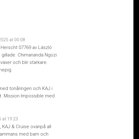
2025 at 00:08
ste Herscht 07769 av László
, gillade. Chimananda Ngozi
växer och blir starkare.
knepig.
 med tonåringen och KAJ i
at. Mission Impossible med
 at 19:23
n, KAJ & Cruise ovanpå all
illsammans med barn och