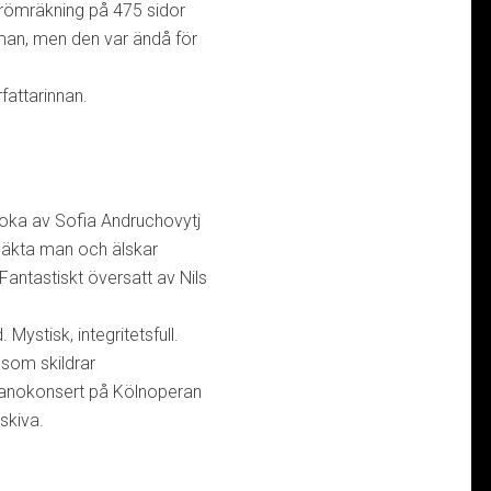
ömräkning på 475 sidor
oman, men den var ändå för
rfattarinnan.
ka av Sofia Andruchovytj
d äkta man och älskar
 Fantastiskt översatt av Nils
Mystisk, integritetsfull.
 som skildrar
pianokonsert på Kölnoperan
skiva.