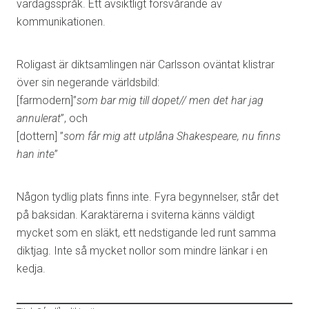
vardagsspråk. Ett avsiktligt försvårande av
kommunikationen.
Roligast är diktsamlingen när Carlsson oväntat klistrar
över sin negerande världsbild:
[farmodern]”
som bar mig till dopet// men det har jag
annulerat
”, och
[dottern] ”
som får mig att utplåna Shakespeare, nu finns
han inte
”
Någon tydlig plats finns inte. Fyra begynnelser, står det
på baksidan. Karaktärerna i sviterna känns väldigt
mycket som en släkt, ett nedstigande led runt samma
diktjag. Inte så mycket nollor som mindre länkar i en
kedja.