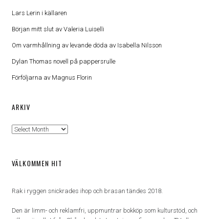
Lars Lerin i källaren
Början mitt slut av Valeria Luiselli
Om varmhållning av levande döda av Isabella Nilsson
Dylan Thomas novell på pappersrulle
Förföljarna av Magnus Florin
ARKIV
Arkiv
VÄLKOMMEN HIT
Rak i ryggen snickrades ihop och brasan tändes 2018.
Den är limm- och reklamfri, uppmuntrar bokköp som kulturstöd, och