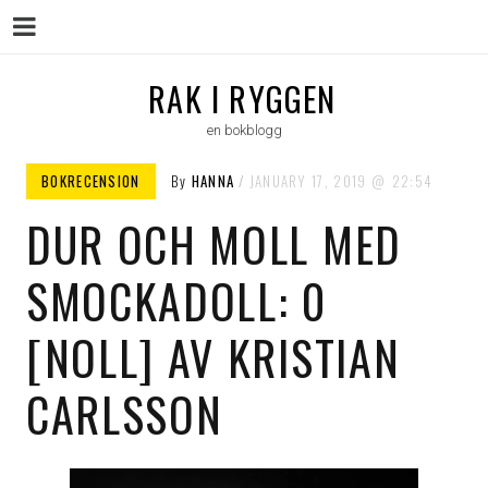
Menu
Skip
RAK I RYGGEN
to
en bokblogg
content
BOKRECENSION
By
HANNA
JANUARY 17, 2019
22:54
DUR OCH MOLL MED
SMOCKADOLL: 0
[NOLL] AV KRISTIAN
CARLSSON