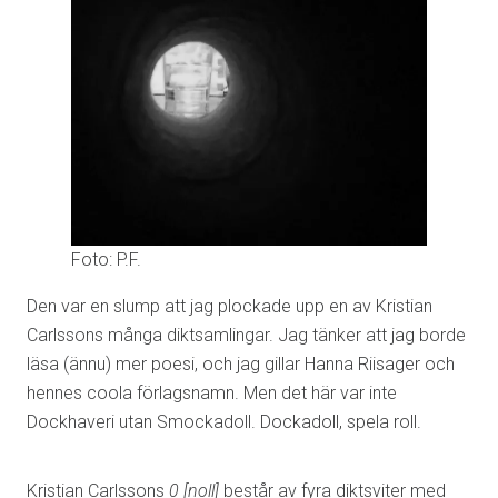
Foto: P.F.
Den var en slump att jag plockade upp en av Kristian
Carlssons många diktsamlingar. Jag tänker att jag borde
läsa (ännu) mer poesi, och jag gillar Hanna Riisager och
hennes coola förlagsnamn. Men det här var inte
Dockhaveri utan Smockadoll. Dockadoll, spela roll.
Kristian Carlssons
0 [noll]
består av fyra diktsviter med