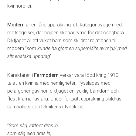
kvinnoroller.
Modern
är en lång uppräkning, ett kategoribygge med
motsägelser, där höjden skapar rymd för det osägbara.
Diktjaget är ett vuxet barn som skildrar relationen till
modern ”
som kunde ha gjort en superhjälte av mig// med
sitt enstaka uppdrag
”.
Karaktären i
Farmodern
verkar vara född kring 1910-
talet, en kvinna med hemligheter. Pysslades med
pelargoner gav hon diktjaget en lycklig barndom och
flest kramar av alla. Under fortsatt uppräkning skildras
samhällets och teknikens utveckling:
”
Som såg vattnet dras in,
som såg elen dras in,