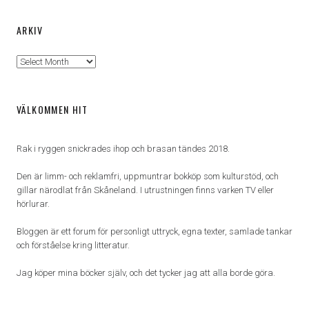
ARKIV
Arkiv
VÄLKOMMEN HIT
Rak i ryggen snickrades ihop och brasan tändes 2018.
Den är limm- och reklamfri, uppmuntrar bokköp som kulturstöd, och
gillar närodlat från Skåneland. I utrustningen finns varken TV eller
hörlurar.
Bloggen är ett forum för personligt uttryck, egna texter, samlade tankar
och förståelse kring litteratur.
Jag köper mina böcker själv, och det tycker jag att alla borde göra.