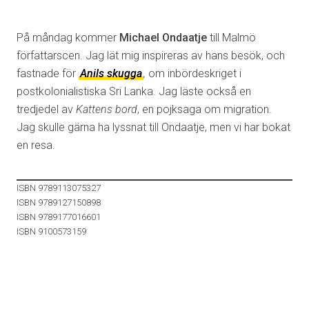
På måndag kommer
Michael Ondaatje
till Malmö
författarscen. Jag lät mig inspireras av hans besök, och
fastnade för
Anils skugga
,
om inbördeskriget i
postkolonialistiska Sri Lanka. Jag läste också en
tredjedel av
Kattens bord
, en pojksaga om migration.
Jag skulle gärna ha lyssnat till Ondaatje, men vi har bokat
en resa.
ISBN 9789113075327
ISBN 9789127150898
ISBN 9789177016601
ISBN 9100573159