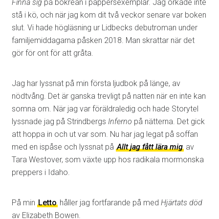
Finna sig
på bokrean i pappersexemplar. Jag orkade inte
stå i kö, och när jag kom dit två veckor senare var boken
slut. Vi hade högläsning ur Lidbecks debutroman under
familjemiddagarna påsken 2018. Man skrattar när det
gör för ont för att gråta.
Jag har lyssnat på min första ljudbok på länge, av
nödtvång. Det är ganska trevligt på natten när en inte kan
somna om. När jag var föräldraledig och hade Storytel
lyssnade jag på Strindbergs
Inferno
på nätterna. Det gick
att hoppa in och ut var som. Nu har jag legat på soffan
med en ispåse och lyssnat på
Allt jag fått lära mig
av
Tara Westover, som växte upp hos radikala mormonska
preppers i Idaho.
På min
Letto
håller jag fortfarande på med
Hjärtats död
av Elizabeth Bowen.