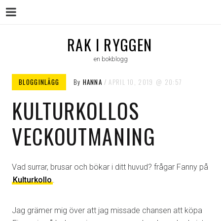
Menu
Skip
RAK I RYGGEN
to
en bokblogg
content
BLOGGINLÄGG
By
HANNA
APRIL 10, 2019
20:57
KULTURKOLLOS
VECKOUTMANING
Vad surrar, brusar och bökar i ditt huvud? frågar Fanny på
Kulturkollo
.
Jag grämer mig över att jag missade chansen att köpa