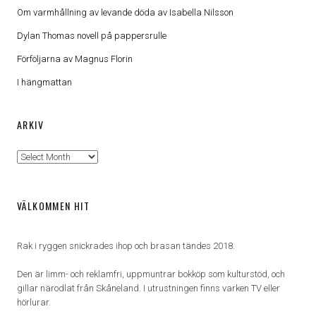
Om varmhållning av levande döda av Isabella Nilsson
Dylan Thomas novell på pappersrulle
Förföljarna av Magnus Florin
I hängmattan
ARKIV
Arkiv
VÄLKOMMEN HIT
Rak i ryggen snickrades ihop och brasan tändes 2018.
Den är limm- och reklamfri, uppmuntrar bokköp som kulturstöd, och
gillar närodlat från Skåneland. I utrustningen finns varken TV eller
hörlurar.