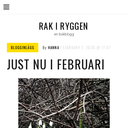
Menu
Skip
RAK I RYGGEN
to
en bokblogg
content
BLOGGINLÄGG
By
HANNA
FEBRUARY 1, 2020
17:07
JUST NU I FEBRUARI