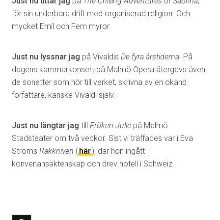
Just nu tittar jag
på
The Chilling Adventures of Sabrina
,
för sin underbara drift med organiserad religion. Och
mycket Emil och Fem myror.
Just nu lyssnar jag
på Vivaldis
De fyra årstiderna
. På
dagens kammarkonsert på Malmö Opera återgavs även
de sonetter som hör till verket, skrivna av en okänd
författare, kanske Vivaldi själv.
Just nu längtar jag
till
Fröken Julie
på Malmö
Stadsteater om två veckor. Sist vi träffades var i Eva
Ströms
Rakkniven
(
här
), där hon ingått
konvenansäktenskap och drev hotell i Schweiz.