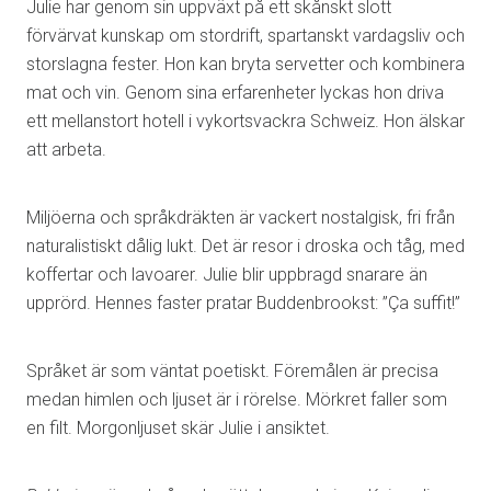
Julie har genom sin uppväxt på ett skånskt slott
förvärvat kunskap om stordrift, spartanskt vardagsliv och
storslagna fester. Hon kan bryta servetter och kombinera
mat och vin. Genom sina erfarenheter lyckas hon driva
ett mellanstort hotell i vykortsvackra Schweiz. Hon älskar
att arbeta.
Miljöerna och språkdräkten är vackert nostalgisk, fri från
naturalistiskt dålig lukt. Det är resor i droska och tåg, med
koffertar och lavoarer. Julie blir uppbragd snarare än
upprörd. Hennes faster pratar Buddenbrookst: ”Ça suffit!”
Språket är som väntat poetiskt. Föremålen är precisa
medan himlen och ljuset är i rörelse. Mörkret faller som
en filt. Morgonljuset skär Julie i ansiktet.