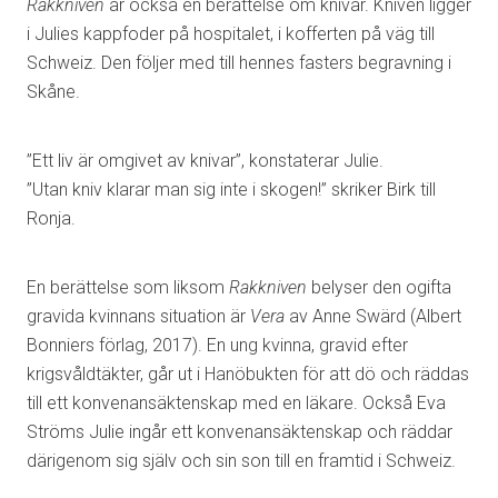
Rakkniven
är också en berättelse om knivar. Kniven ligger
i Julies kappfoder på hospitalet, i kofferten på väg till
Schweiz. Den följer med till hennes fasters begravning i
Skåne.
”Ett liv är omgivet av knivar”, konstaterar Julie.
”Utan kniv klarar man sig inte i skogen!” skriker Birk till
Ronja.
En berättelse som liksom
Rakkniven
belyser den ogifta
gravida kvinnans situation är
Vera
av Anne Swärd (Albert
Bonniers förlag, 2017). En ung kvinna, gravid efter
krigsvåldtäkter, går ut i Hanöbukten för att dö och räddas
till ett konvenansäktenskap med en läkare. Också Eva
Ströms Julie ingår ett konvenansäktenskap och räddar
därigenom sig själv och sin son till en framtid i Schweiz.