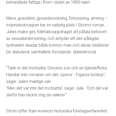
behandlade fattiga i Rom i slutet av 1800-talet.
Mens, graviditet, gynundersökning, förlossning, amning –
människokroppen har en naturlig plats i Ströms roman.
Julies make ges folkhälsouppdraget att påtala behovet
av sexualundervisning, och antyder att den pålagda
tystnaden skadar både kvinnor, män och deras relationer.
De diskuterar samhällets förödande dubbelmoral:
”Tänk er det motsatta: Grevens son och en tjänsteflicka.
Handlar inte romaner om det, operor… Figaros bröllop”,
säger Julies manlige vän.
”Men det var inte det motsatta”, säger Julie. ”Och det var
därför han räckte mig sin rakkniv.”
Ström lyfter fram kvinnors historiska företagserfarenhet.