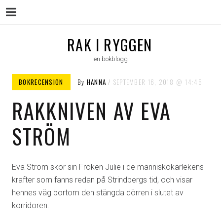
Menu
Skip
RAK I RYGGEN
to
en bokblogg
content
BOKRECENSION
By
HANNA
SEPTEMBER 16, 2018
14:45
RAKKNIVEN AV EVA
STRÖM
Eva Ström skor sin Fröken Julie i de människokärlekens
krafter som fanns redan på Strindbergs tid, och visar
hennes väg bortom den stängda dörren i slutet av
korridoren.