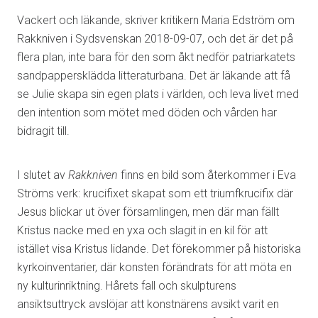
Vackert och läkande, skriver kritikern Maria Edström om
Rakkniven i Sydsvenskan 2018-09-07, och det är det på
flera plan, inte bara för den som åkt nedför patriarkatets
sandpappersklädda litteraturbana. Det är läkande att få
se Julie skapa sin egen plats i världen, och leva livet med
den intention som mötet med döden och vården har
bidragit till.
I slutet av
Rakkniven
finns en bild som återkommer i Eva
Ströms verk: krucifixet skapat som ett triumfkrucifix där
Jesus blickar ut över församlingen, men där man fällt
Kristus nacke med en yxa och slagit in en kil för att
istället visa Kristus lidande. Det förekommer på historiska
kyrkoinventarier, där konsten förändrats för att möta en
ny kulturinriktning. Hårets fall och skulpturens
ansiktsuttryck avslöjar att konstnärens avsikt varit en