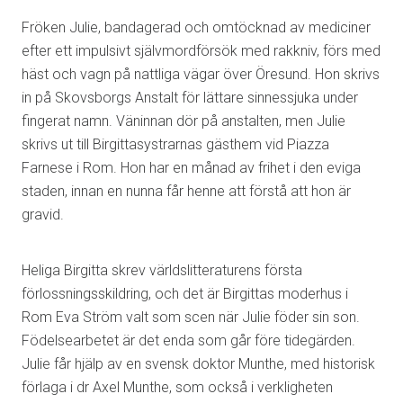
Fröken Julie, bandagerad och omtöcknad av mediciner
efter ett impulsivt självmordförsök med rakkniv, förs med
häst och vagn på nattliga vägar över Öresund. Hon skrivs
in på Skovsborgs Anstalt för lättare sinnessjuka under
fingerat namn. Väninnan dör på anstalten, men Julie
skrivs ut till Birgittasystrarnas gästhem vid Piazza
Farnese i Rom. Hon har en månad av frihet i den eviga
staden, innan en nunna får henne att förstå att hon är
gravid.
Heliga Birgitta skrev världslitteraturens första
förlossningsskildring, och det är Birgittas moderhus i
Rom Eva Ström valt som scen när Julie föder sin son.
Födelsearbetet är det enda som går före tidegärden.
Julie får hjälp av en svensk doktor Munthe, med historisk
förlaga i dr Axel Munthe, som också i verkligheten