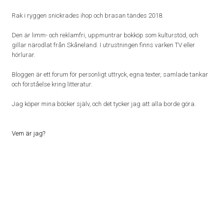
Rak i ryggen snickrades ihop och brasan tändes 2018.
Den är limm- och reklamfri, uppmuntrar bokköp som kulturstöd, och
gillar närodlat från Skåneland. I utrustningen finns varken TV eller
hörlurar.
Bloggen är ett forum för personligt uttryck, egna texter, samlade tankar
och förståelse kring litteratur.
Jag köper mina böcker själv, och det tycker jag att alla borde göra.
Vem är jag?
Proudly powered by WordPress
|
Theme: Patch Lite by
Pixelgrade
.