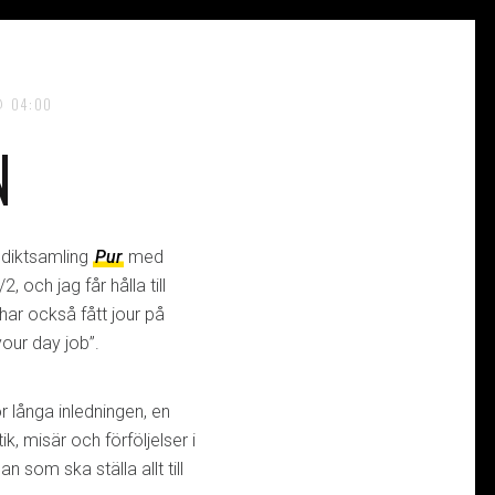
04:00
N
 diktsamling
Pur
med
 och jag får hålla till
ar också fått jour på
our day job”.
r långa inledningen, en
k, misär och förföljelser i
 som ska ställa allt till