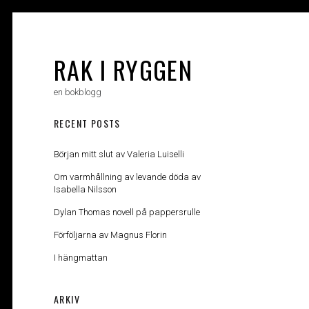
Skip
to
content
RAK I RYGGEN
en bokblogg
RECENT POSTS
Början mitt slut av Valeria Luiselli
Om varmhållning av levande döda av
Isabella Nilsson
Dylan Thomas novell på pappersrulle
Förföljarna av Magnus Florin
I hängmattan
ARKIV