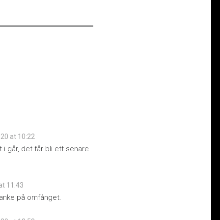
020 at 10:22
 går, det får bli ett senare
at 11:43
tanke på omfånget.