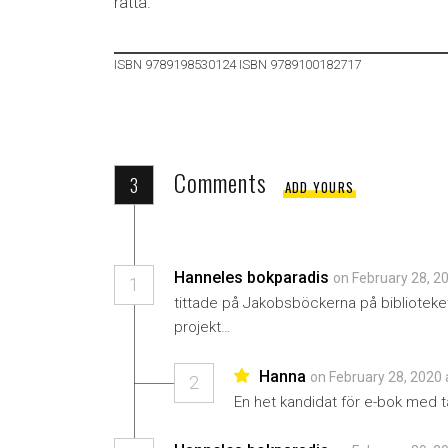
rätta.
ISBN 9789198530124 ISBN 9789100182717
Comments
3
ADD YOURS
Hanneles bokparadis
on February 28, 2
1
tittade på Jakobsböckerna på biblioteket i
projekt…
Hanna
on February 28, 2020 
2
En het kandidat för e-bok med 