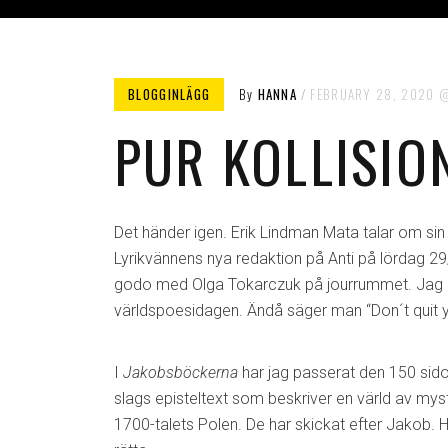
BLOGGINLÄGG
By
HANNA
FEBRUARY 28, 2020
PUR KOLLISIO
Det händer igen. Erik Lindman Mata talar om sin
Lyrikvännens nya redaktion på Anti på lördag 29/2,
godo med Olga Tokarczuk på jourrummet. Jag h
världspoesidagen. Ändå säger man “Don´t quit y
I
Jakobsböckerna
har jag passerat den 150 sido
slags episteltext som beskriver en värld av mysti
1700-talets Polen. De har skickat efter Jakob. Han