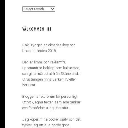
Arkiv
VÄLKOMMEN HIT
Rak i ryggen snickrades ihop och
brasan tändes 2018.
Den är limm- och reklamfri,
uppmuntrar bokköp som kulturstöd,
och gillar närodlat från Skåneland. I
utrustningen finns varken TV eller
hörlurar.
Bloggen är ett forum för personligt
uttryck, egna texter, samlade tankar
och förståelse kring litteratur.
Jag köper mina böcker själv, och det
tycker jag att alla borde göra.