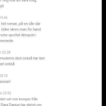
nog inte att vara rolig,
jd.
 19:46
en hel roman, på en sån där
(eller skrev man för hand
anche spottat Almqvist i
ponerande.
at 22:28
smoderns död också har läst
rkel också
 23:18
sioner!
at 23:32
 det vet min kompis från
 Sara Danius har skrivit om