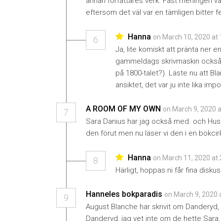
annan författares verk. Fast meningen var 
eftersom det väl var en tämligen bitter fe
Hanna
on March 10, 2020 at
6
Ja, lite komiskt att pränta ner 
gammeldags skrivmaskin också 
på 1800-talet?). Läste nu att Bl
ansiktet, det var ju inte lika im
A ROOM OF MY OWN
on March 9, 2020 
7
Sara Danius har jag också med. och Hu
den förut men nu läser vi den i en bokci
Hanna
on March 11, 2020 at
8
Härligt, hoppas ni får fina diskus
Hanneles bokparadis
on March 9, 2020 
9
August Blanche har skrivit om Danderyd,
Danderyd, jag vet inte om de hette Sara.