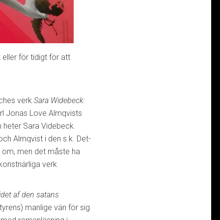
eller för tidigt för att
nches verk
Sara Widebeck:
rl Jonas Love Almqvists
n heter Sara Videbeck.
och Almqvist i den s.k. Det-
se om, men det måste ha
 konstnärliga verk.
idet af den satans
tyrens) manlige vän för sig