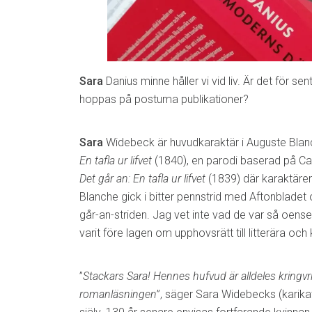
Sara
Danius minne håller vi vid liv. Är det för sent 
hoppas på postuma publikationer?
Sara
Widebeck är huvudkaraktär i Auguste Bla
En tafla ur lifvet
(1840), en parodi baserad på Ca
Det går an: En tafla ur lifvet
(1839) där karaktäre
Blanche gick i bitter pennstrid med Aftonbladet 
går-an-striden. Jag vet inte vad de var så oen
varit före lagen om upphovsrätt till litterära och
”
Stackars Sara! Hennes hufvud är alldeles kringvr
romanläsningen
”, säger Sara Widebecks (karika