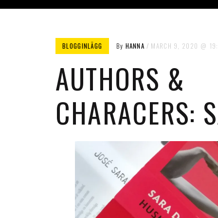
BLOGGINLÄGG
By
HANNA
MARCH 9, 2020
19
AUTHORS &
CHARACERS: 