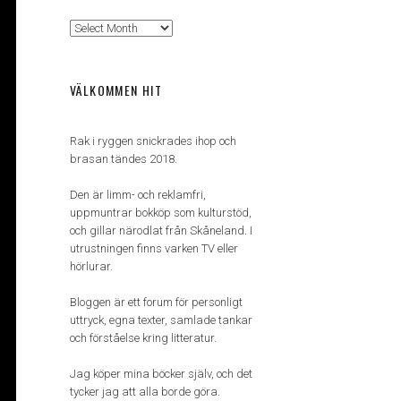
Arkiv
VÄLKOMMEN HIT
Rak i ryggen snickrades ihop och
brasan tändes 2018.
Den är limm- och reklamfri,
uppmuntrar bokköp som kulturstöd,
och gillar närodlat från Skåneland. I
utrustningen finns varken TV eller
hörlurar.
Bloggen är ett forum för personligt
uttryck, egna texter, samlade tankar
och förståelse kring litteratur.
Jag köper mina böcker själv, och det
tycker jag att alla borde göra.