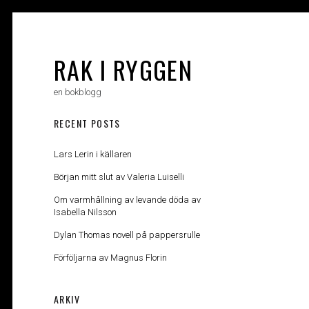
Skip
to
content
RAK I RYGGEN
en bokblogg
RECENT POSTS
Lars Lerin i källaren
Början mitt slut av Valeria Luiselli
Om varmhållning av levande döda av
Isabella Nilsson
Dylan Thomas novell på pappersrulle
Förföljarna av Magnus Florin
ARKIV