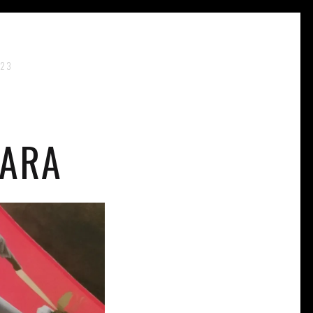
:23
SARA