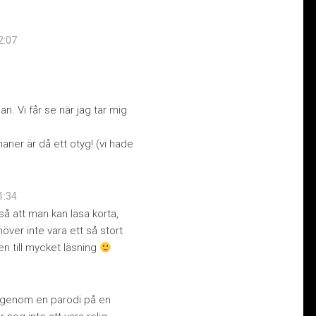
22:07
. Vi får se när jag tar mig
ner är då ett otyg! (vi hade
21:34
 att man kan läsa korta,
över inte vara ett så stort
n till mycket läsning
ål genom en parodi på en