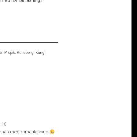
n med romanläsning i
ån Projekt Runeberg, Kungl.
1:10
envisas med romanläsning