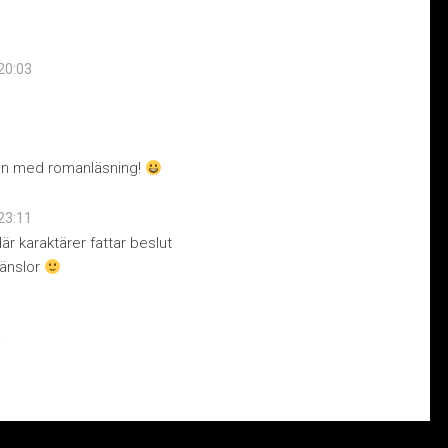
 20:03
0
uden med romanläsning!
 23:11
r karaktärer fattar beslut
känslor
.