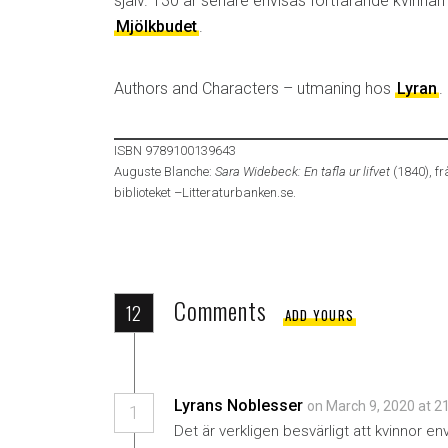
själv. 130 år senare envisas fortfarande kvinna
Mjölkbudet
.
Authors and Characters – utmaning hos
Lyran
.
ISBN 9789100139643
Auguste Blanche:
Sara Widebeck: En tafla ur lifvet
(1840), fr
biblioteket –Litteraturbanken.se.
Comments
12
ADD YOURS
Lyrans Noblesser
on March 9, 2020 at 2
1
Det är verkligen besvärligt att kvinnor 