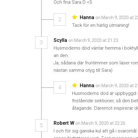
Och fina Sara D <3
Hanna
on March 9, 2020 at 
2
Tack för en härlig utmaning!
Scylla
on March 9, 2020 at 21:23
3
Husmoderns död väntar hemma i bokhyllan
an den.
Ja, sådana där fruntimmer som läser roma
nästan samma otyg till Sara)
Hanna
on March 9, 2020 at 
4
Husmoderns död är uppbyggd så
fristående sektioner, så den beh
åtagande. Däremot inspirerar de
Robert W
on March 9, 2020 at 22:26
5
I och för sig ganska kul att gå i svarom