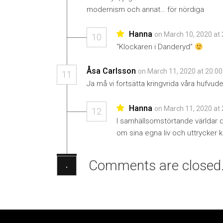
modernism och annat… för nördiga
Hanna
on March 10, 2020 at
10
“Klockaren i Danderyd”
Åsa Carlsson
on March 11, 2020 at 20:0
11
Ja må vi fortsätta kringvrida våra hufv
Hanna
on March 11, 2020 at
12
I samhällsomstörtande världar dä
om sina egna liv och uttrycker 
Comments are closed
·