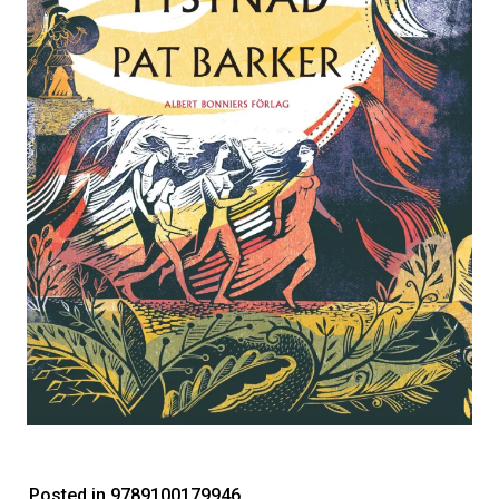
Posted in 9789100179946