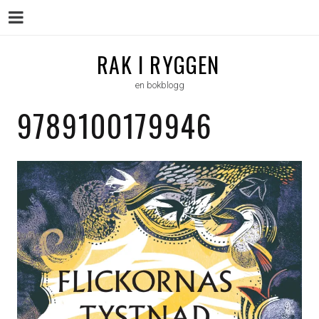
Menu
Skip
RAK I RYGGEN
to
en bokblogg
content
9789100179946