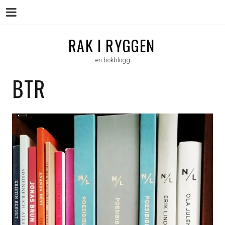
Menu
Skip
RAK I RYGGEN
to
en bokblogg
content
BTR