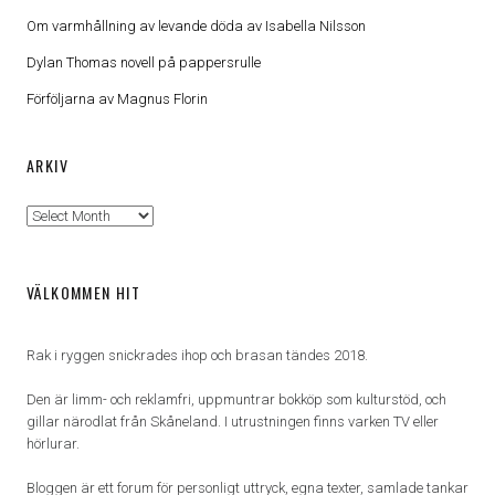
Om varmhållning av levande döda av Isabella Nilsson
Dylan Thomas novell på pappersrulle
Förföljarna av Magnus Florin
ARKIV
Arkiv
VÄLKOMMEN HIT
Rak i ryggen snickrades ihop och brasan tändes 2018.
Den är limm- och reklamfri, uppmuntrar bokköp som kulturstöd, och
gillar närodlat från Skåneland. I utrustningen finns varken TV eller
hörlurar.
Bloggen är ett forum för personligt uttryck, egna texter, samlade tankar