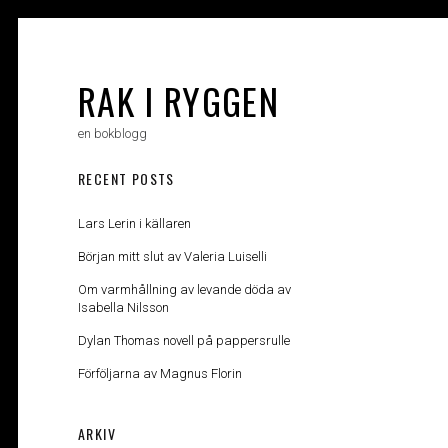
Skip
to
content
RAK I RYGGEN
en bokblogg
RECENT POSTS
Lars Lerin i källaren
Början mitt slut av Valeria Luiselli
Om varmhållning av levande döda av
Isabella Nilsson
Dylan Thomas novell på pappersrulle
Förföljarna av Magnus Florin
ARKIV