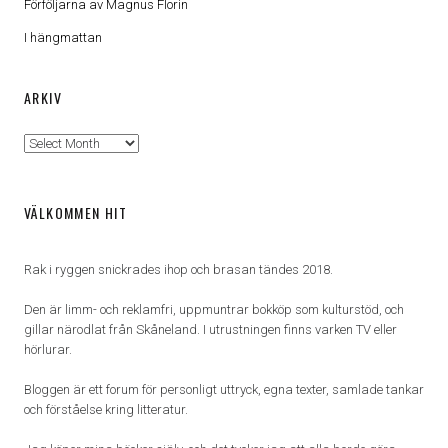
Förföljarna av Magnus Florin
I hängmattan
ARKIV
Arkiv
VÄLKOMMEN HIT
Rak i ryggen snickrades ihop och brasan tändes 2018.
Den är limm- och reklamfri, uppmuntrar bokköp som kulturstöd, och
gillar närodlat från Skåneland. I utrustningen finns varken TV eller
hörlurar.
Bloggen är ett forum för personligt uttryck, egna texter, samlade tankar
och förståelse kring litteratur.