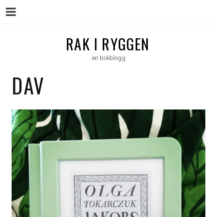
Menu
Skip
RAK I RYGGEN
to
en bokblogg
content
DAV