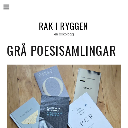
Menu
Skip
RAK I RYGGEN
to
en bokblogg
content
GRÅ POESISAMLINGAR