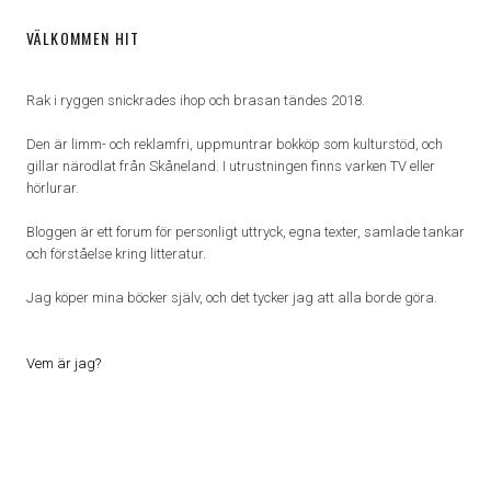
VÄLKOMMEN HIT
Rak i ryggen snickrades ihop och brasan tändes 2018.
Den är limm- och reklamfri, uppmuntrar bokköp som kulturstöd, och
gillar närodlat från Skåneland. I utrustningen finns varken TV eller
hörlurar.
Bloggen är ett forum för personligt uttryck, egna texter, samlade tankar
och förståelse kring litteratur.
Jag köper mina böcker själv, och det tycker jag att alla borde göra.
Vem är jag?