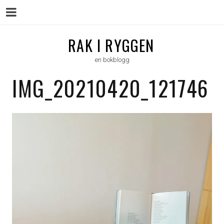
Menu
Skip
RAK I RYGGEN
to
en bokblogg
content
IMG_20210420_121746