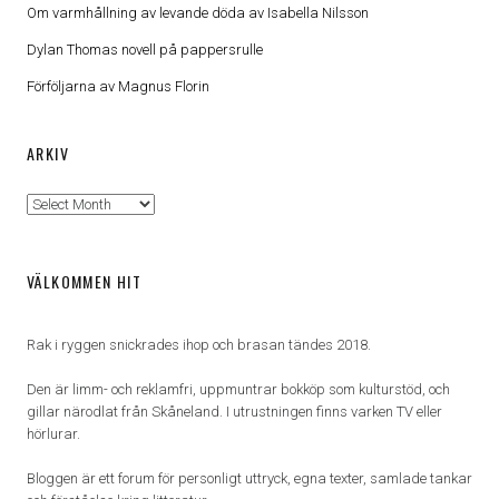
Om varmhållning av levande döda av Isabella Nilsson
Dylan Thomas novell på pappersrulle
Förföljarna av Magnus Florin
ARKIV
Arkiv
VÄLKOMMEN HIT
Rak i ryggen snickrades ihop och brasan tändes 2018.
Den är limm- och reklamfri, uppmuntrar bokköp som kulturstöd, och
gillar närodlat från Skåneland. I utrustningen finns varken TV eller
hörlurar.
Bloggen är ett forum för personligt uttryck, egna texter, samlade tankar