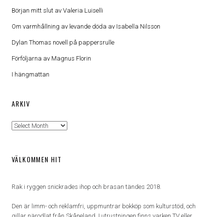
Början mitt slut av Valeria Luiselli
Om varmhållning av levande döda av Isabella Nilsson
Dylan Thomas novell på pappersrulle
Förföljarna av Magnus Florin
I hängmattan
ARKIV
Arkiv
VÄLKOMMEN HIT
Rak i ryggen snickrades ihop och brasan tändes 2018.
Den är limm- och reklamfri, uppmuntrar bokköp som kulturstöd, och
gillar närodlat från Skåneland. I utrustningen finns varken TV eller