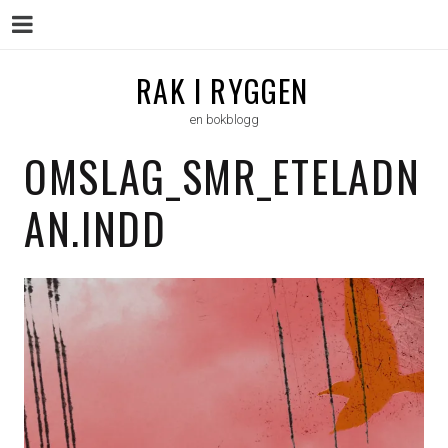
Menu
Skip
RAK I RYGGEN
to
en bokblogg
content
OMSLAG_SMR_ETELADN
AN.INDD