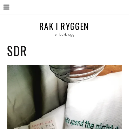
Menu
Skip
RAK I RYGGEN
to
en bokblogg
content
SDR