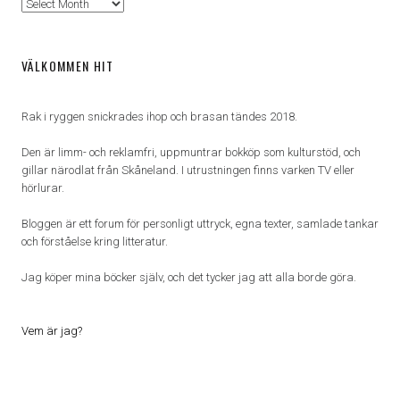
Arkiv
VÄLKOMMEN HIT
Rak i ryggen snickrades ihop och brasan tändes 2018.
Den är limm- och reklamfri, uppmuntrar bokköp som kulturstöd, och
gillar närodlat från Skåneland. I utrustningen finns varken TV eller
hörlurar.
Bloggen är ett forum för personligt uttryck, egna texter, samlade tankar
och förståelse kring litteratur.
Jag köper mina böcker själv, och det tycker jag att alla borde göra.
Vem är jag?