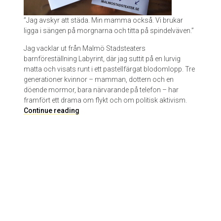
”Jag avskyr att städa. Min mamma också. Vi brukar
ligga i sängen på morgnarna och titta på spindelväven.”
Jag vacklar ut från Malmö Stadsteaters
barnföreställning Labyrint, där jag suttit på en lurvig
matta och visats runt i ett pastellfärgat blodomlopp. Tre
generationer kvinnor – mamman, dottern och en
döende mormor, bara närvarande på telefon – har
framfört ett drama om flykt och om politisk aktivism.
L
Continue reading
a
b
y
r
i
n
t
p
å
M