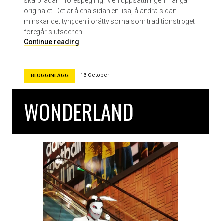
skärbrädan i förespegling. Men uppsättningen frångår
M
originalet. Det är å ena sidan en lisa, å andra sidan
u
minskar det tyngden i orättvisorna som traditionstroget
l
föregår slutscenen.
i
F
Continue reading
n
r
a
ö
r
k
13 October
BLOGGINLÄGG
i
e
n
WONDERLAND
J
u
l
i
e
p
å
M
a
l
m
ö