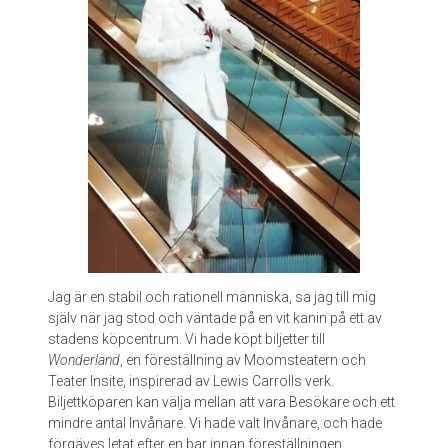
S
t
a
d
s
t
e
a
t
e
r
Jag är en stabil och rationell människa, sa jag till mig
själv när jag stod och väntade på en vit kanin på ett av
stadens köpcentrum. Vi hade köpt biljetter till
Wonderland
, en föreställning av Moomsteatern och
Teater Insite, inspirerad av Lewis Carrolls verk.
Biljettköparen kan välja mellan att vara Besökare och ett
mindre antal Invånare. Vi hade valt Invånare, och hade
förgäves letat efter en bar innan föreställningen.