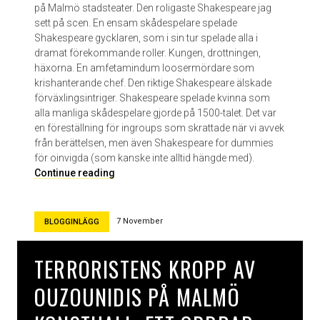
på Malmö stadsteater. Den roligaste Shakespeare jag
sett på scen. En ensam skådespelare spelade
Shakespeare gycklaren, som i sin tur spelade alla i
dramat förekommande roller. Kungen, drottningen,
häxorna. En amfetamindum loosermördare som
krishanterande chef. Den riktige Shakespeare älskade
förväxlingsintriger. Shakespeare spelade kvinna som
alla manliga skådespelare gjorde på 1500-talet. Det var
en föreställning för ingroups som skrattade när vi avvek
från berättelsen, men även Shakespeare for dummies
för oinvigda (som kanske inte alltid hängde med).
M
Continue reading
a
c
b
7 November
BLOGGINLÄGG
e
t
TERRORISTENS KROPP AV
h
p
OUZOUNIDIS PÅ MALMÖ
å
M