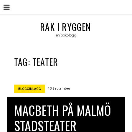
Menu
Skip
RAK I RYGGEN
to
en bokblogg
content
TAG:
TEATER
13 September
BLOGGINLÄGG
MACBETH PÅ MALMÖ
STADSTEATER