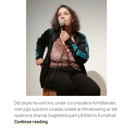
r
o
p
p
a
v
O
u
z
o
u
n
i
d
i
s
Det skulle ha varit live, under coronasäkra förhållanden,
p
men pga sjukdom visades istället en filmatisering av det
å
nyskrivna dramat
Svaghetens parti
på Malmö Konsthall.
M
S
Continue reading
a
v
l