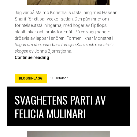
Jag var på Malmö Konsthalls utställning med Hassan
Sharif för ett par veckor sedan. Den påminner om
förintelseutställningarna, med högar av flipflops,
plasthinkar och bruksföremål. På en vägg hänger
drösvis av lappar i snören. Formen liknar Monstret i
Sagan om den underbara familjen Kanin och monstret i
skogen
av Jonna Björnstjerna.
T
Continue reading
e
r
r
11 October
BLOGGINLÄGG
o
r
SVAGHETENS PARTI AV
i
s
FELICIA MULINARI
t
e
n
s
k