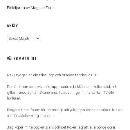
Förföljarna av Magnus Florin
ARKIV
Arkiv
VÄLKOMMEN HIT
Rak i ryggen snickrades ihop och brasan tändes 2018.
Den är limm- och reklamfri, uppmuntrar bokköp som kulturstöd, och
gillar närodlat från Skåneland. I utrustningen finns varken TV eller
hörlurar.
Bloggen är ett forum för personligt uttryck, egna texter, samlade tankar
och förståelse kring litteratur.
Jag köper mina böcker själv, och det tycker jag att alla borde göra.