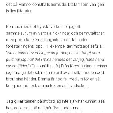
det på Malmö Konsthalls hemsida. Ett fält som vanligen
kallas litteratur.
Hemma med det tryckta verket ser jag ett
sammelsurium av verbala hickningar och permutationer,
med poetiska element jag inte uppfattat under
föreställningens lopp. Till exempel det motsägelsefulla i:
“
Nu är hans huvud tyngre än jorden, det var tungt som
guld när jag höll det i mina händer, det var jag, hans hand
var en fjäder
.” (Ouzounidis, s.9.) Från föreställningen minns
jag bara guldet och min inre bild av att sitta med en död
bror i sina händer. Drama är nog fel medium för en så
komplicerad text, om nu texten är huvudsaken.
Jag gillar
tanken på att ord jag inte själv har kunnat läsa
har projicerats på mitt hår. Tystnaden innan