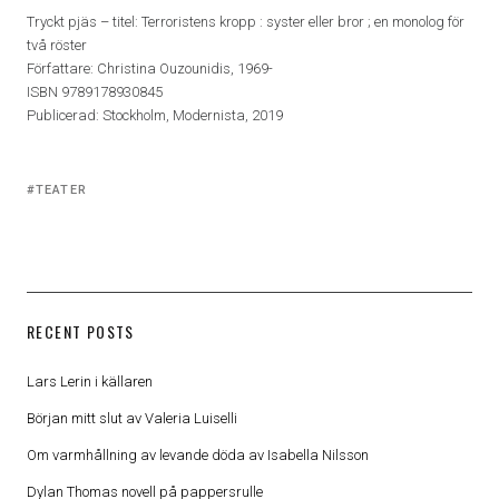
Tryckt pjäs – titel: Terroristens kropp : syster eller bror ; en monolog för
två röster
Författare: Christina Ouzounidis, 1969-
ISBN 9789178930845
Publicerad: Stockholm, Modernista, 2019
Tagged
TEATER
with:
RECENT POSTS
Lars Lerin i källaren
Början mitt slut av Valeria Luiselli
Om varmhållning av levande döda av Isabella Nilsson
Dylan Thomas novell på pappersrulle