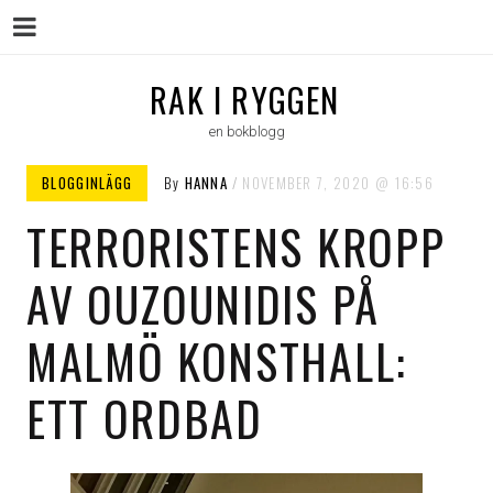
Menu
Skip
RAK I RYGGEN
to
en bokblogg
content
BLOGGINLÄGG
By
HANNA
NOVEMBER 7, 2020
16:56
TERRORISTENS KROPP
AV OUZOUNIDIS PÅ
MALMÖ KONSTHALL:
ETT ORDBAD