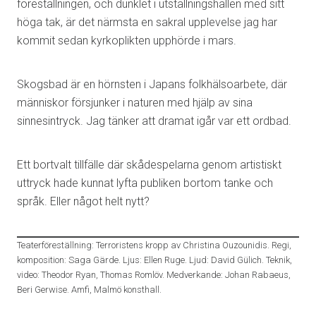
föreställningen, och dunklet i utställningshallen med sitt
höga tak, är det närmsta en sakral upplevelse jag har
kommit sedan kyrkoplikten upphörde i mars.
Skogsbad är en hörnsten i Japans folkhälsoarbete, där
människor försjunker i naturen med hjälp av sina
sinnesintryck. Jag tänker att dramat igår var ett ordbad.
Ett bortvalt tillfälle där skådespelarna genom artistiskt
uttryck hade kunnat lyfta publiken bortom tanke och
språk. Eller något helt nytt?
Teaterföreställning: Terroristens kropp av Christina Ouzounidis. Regi,
komposition: Saga Gärde. Ljus: Ellen Ruge. Ljud: David Gülich. Teknik,
video: Theodor Ryan, Thomas Romlöv. Medverkande: Johan Rabaeus,
Beri Gerwise. Amfi, Malmö konsthall.