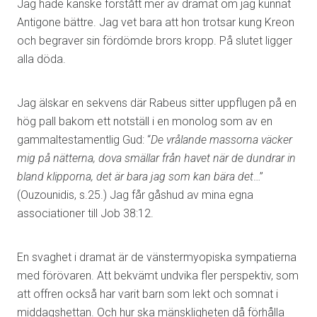
Jag hade kanske förstått mer av dramat om jag kunnat
Antigone bättre. Jag vet bara att hon trotsar kung Kreon
och begraver sin fördömde brors kropp. På slutet ligger
alla döda.
Jag älskar en sekvens där Rabeus sitter uppflugen på en
hög pall bakom ett notställ i en monolog som av en
gammaltestamentlig Gud: “
De vrålande massorna väcker
mig på nätterna, dova smällar från havet när de dundrar in
bland klipporna, det är bara jag som kan bära det
…”
(Ouzounidis, s.25.) Jag får gåshud av mina egna
associationer till Job 38:12.
En svaghet i dramat är de vänstermyopiska sympatierna
med förövaren. Att bekvämt undvika fler perspektiv, som
att offren också har varit barn som lekt och somnat i
middagshettan. Och hur ska mänskligheten då förhålla