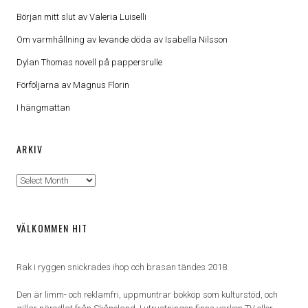
Början mitt slut av Valeria Luiselli
Om varmhållning av levande döda av Isabella Nilsson
Dylan Thomas novell på pappersrulle
Förföljarna av Magnus Florin
I hängmattan
ARKIV
Arkiv
VÄLKOMMEN HIT
Rak i ryggen snickrades ihop och brasan tändes 2018.
Den är limm- och reklamfri, uppmuntrar bokköp som kulturstöd, och