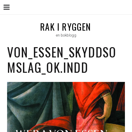
Menu
Skip
RAK I RYGGEN
to
en bokblogg
content
VON_ESSEN_SKYDDSO
MSLAG_OK.INDD