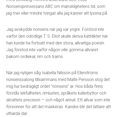
Nonsensprinsessans ABC om mänsklighetens tid
, som
jag mer eller mindre tvingat alla jag känner att lyssna på.
Jag avskydde nonsens när jag var yngre. Förstod inte
varför den odödlige T. S. Eliot skulle skriva kattdikter när
han kunde ha fortsatt med den stora, allvarliga poesin.
Jag förstod inte varför någon ville gömma allvaret
bakom ordlekar, rim och trams.
När jag nyligen såg Isabella Nilsson på Ellerströms
nonsenssalong tillsammans med Malte Persson slog det
mig hur bedrägligt ordet ”nonsens” är. Hos båda finns
förstås lekfullheten, rimlusten, språkets kullerbyttor och
skrattets precision — och något annat. Ett allvar som inte
försvinner för att det maskeras. Kanske blir det lättare att
uthärda där.