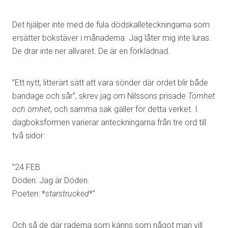
Det hjälper inte med de fula dödskalleteckningarna som
ersätter bokstäver i månaderna. Jag låter mig inte luras.
De drar inte ner allvaret. De är en förklädnad.
”Ett nytt, litterärt sätt att vara sönder där ordet blir både
bandage och sår”, skrev jag om Nilssons prisade
Tomhet
och ömhet
, och samma sak gäller för detta verket. I
dagboksformen varierar anteckningarna från tre ord till
två sidor:
”24 FEB
Döden: Jag är Döden.
Poeten: *
starstrucked
*”
Och så de där raderna som känns som något man vill