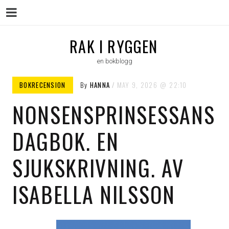
Menu
Skip
RAK I RYGGEN
to
en bokblogg
content
BOKRECENSION
By
HANNA
MAY 9, 2026
22:10
NONSENSPRINSESSANS
DAGBOK. EN
SJUKSKRIVNING. AV
ISABELLA NILSSON