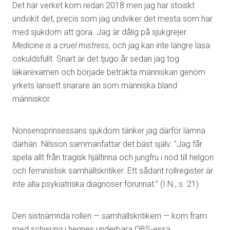
Det här verket kom redan 2018 men jag har stoiskt
undvikit det, precis som jag undviker det mesta som har
med sjukdom att göra. Jag är dålig på sjukgrejer.
Medicine is a cruel mistress
, och jag kan inte längre läsa
oskuldsfullt. Snart är det tjugo år sedan jag tog
läkarexamen och började betrakta människan genom
yrkets lansett snarare än som människa bland
människor.
Nonsensprinsessans sjukdom tänker jag därför lämna
därhän. Nilsson sammanfattar det bäst själv: ”Jag får
spela allt från tragisk hjältinna och jungfru i nöd till helgon
och feministisk samhällskritiker. Ett sådant rollregister är
inte alla psykiatriska diagnoser förunnat.” (I.N., s. 21)
Den sistnämnda rollen — samhällskritikern — kom fram
med schwung i hennes underbara OBS-essä