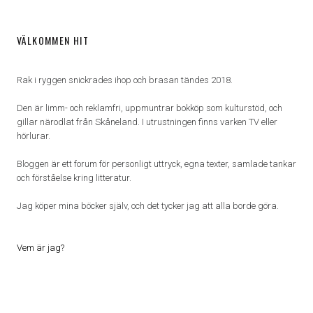
VÄLKOMMEN HIT
Rak i ryggen snickrades ihop och brasan tändes 2018.
Den är limm- och reklamfri, uppmuntrar bokköp som kulturstöd, och
gillar närodlat från Skåneland. I utrustningen finns varken TV eller
hörlurar.
Bloggen är ett forum för personligt uttryck, egna texter, samlade tankar
och förståelse kring litteratur.
Jag köper mina böcker själv, och det tycker jag att alla borde göra.
Vem är jag?