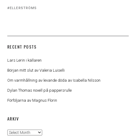
Tagged
ELLERSTRÖMS
with:
RECENT POSTS
Lars Lerin i källaren
Början mitt slut av Valeria Luiselli
Om varmhållning av levande döda av Isabella Nilsson
Dylan Thomas novell på pappersrulle
Förföljarna av Magnus Florin
ARKIV
Arkiv