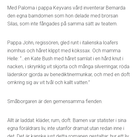
Med Paloma i pappa Keyvans vård inventerar Bernarda
den egna barndomen som hon delade med brorsan
Silas, som inte fångades på samma sätt av teatern.
Pappa John, regissören, gled runt i italienska loafers
inomhus och håret klippt med kökssax. Och mamma
Helle: “…en Kate Bush med håret samlat i en hård knut i
nacken, i skrynklig vit skjorta och många silverringar, röda
läderskor gjorda av benediktinermunkar, och med en doft
omkring sig av vit tvål och kallt vatten.”
Småborgaren är den gemensamma fienden.
Allt är laddat: kläder, rum, doft. Barnen var statister i sina
egna föräldrars liv, inte utanför dramat utan redan inne i
det. Det är kanske just detta romanen gestaltar: hur ett liv