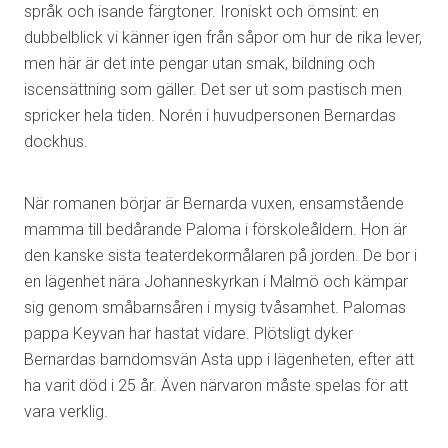
språk och isande färgtoner. Ironiskt och ömsint: en
dubbelblick vi känner igen från såpor om hur de rika lever,
men här är det inte pengar utan smak, bildning och
iscensättning som gäller. Det ser ut som pastisch men
spricker hela tiden. Norén i huvudpersonen Bernardas
dockhus.
När romanen börjar är Bernarda vuxen, ensamstående
mamma till bedårande Paloma i förskoleåldern. Hon är
den kanske sista teaterdekormålaren på jorden. De bor i
en lägenhet nära Johanneskyrkan i Malmö och kämpar
sig genom småbarnsåren i mysig tvåsamhet. Palomas
pappa Keyvan har hastat vidare. Plötsligt dyker
Bernardas barndomsvän Asta upp i lägenheten, efter att
ha varit död i 25 år. Även närvaron måste spelas för att
vara verklig.