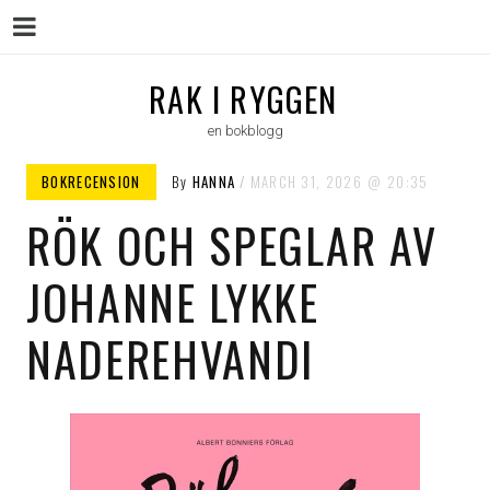
Menu
Skip
RAK I RYGGEN
to
en bokblogg
content
BOKRECENSION
By
HANNA
MARCH 31, 2026
20:35
RÖK OCH SPEGLAR AV
JOHANNE LYKKE
NADEREHVANDI