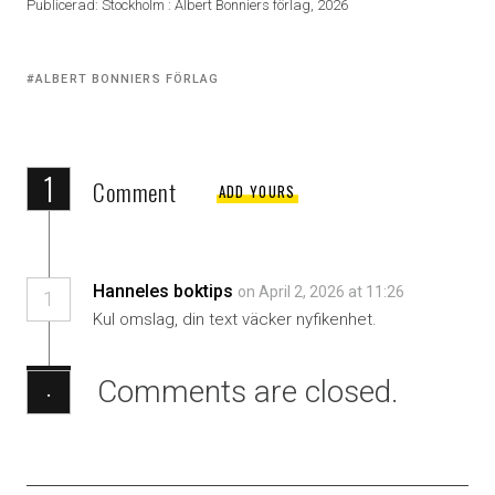
Publicerad: Stockholm : Albert Bonniers förlag, 2026
Tagged
ALBERT BONNIERS FÖRLAG
with:
1
Comment
ADD YOURS
Hanneles boktips
on April 2, 2026 at 11:26
1
Kul omslag, din text väcker nyfikenhet.
Comments are closed.
·