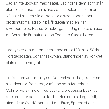
Jag är inte uppväxt med teater. Jag hör till dem som står
utanför, skamset och nyfiket, och plockar upp smulorna.
Känslan i magen när en servitör diskret sopade bort
brödsmulorna jag spillt på finduken med en liten
silverborste på Pétrus. Småborgaren. Jag måste slå upp
att Bernarda är matriark hos Federico García Lorca.
Jag tycker om att romanen utspelar sig i Malmö. Södra
Förstadsgatan. Johanneskyrkan. Blandningen av konkret
plats och scenografi.
Författaren Johanna Lykke Naderehvandi har, liksom sin
huvudperson Bernarda, vuxit upp som teaterbarn i
Malmö. Forskning om estetiska lärprocesser beskriver
att konst inte bara lär ut färdigheter inom sitt eget fält,
utan tränar överförbara sätt att tänka, öppenhet och