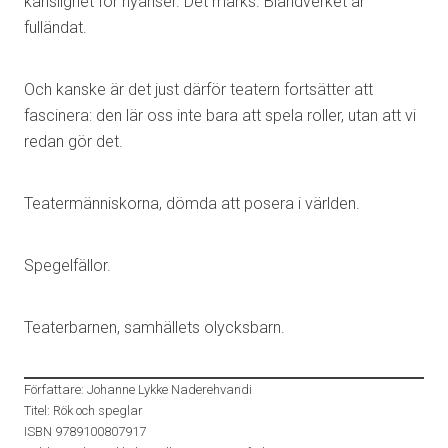
känslighet för nyanser. Det märks. Bländverket är
fulländat.
Och kanske är det just därför teatern fortsätter att
fascinera: den lär oss inte bara att spela roller, utan att vi
redan gör det.
Teatermänniskorna, dömda att posera i världen.
Spegelfällor.
Teaterbarnen, samhällets olycksbarn.
Författare: Johanne Lykke Naderehvandi
Titel: Rök och speglar
ISBN 9789100807917