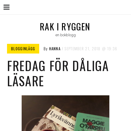
Menu
Skip
RAK I RYGGEN
to
en bokblogg
content
BLOGGINLÄGG
By
HANNA
SEPTEMBER 21, 2018
19:36
FREDAG FÖR DÅLIGA
LÄSARE