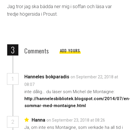
Jag tror jag ska bädda ner mig i soffan och läsa var
tredje högersida i Proust.
3
Comments
ADD YOURS
Hanneles bokparadis
on September 22, 2018 at
1
08:07
inte dålig… du läser som Michel de Montaigne:
http://hannelesbibliotek.blogspot.com/2014/07/en
sommar-med-montaigne.html
Hanna
on September 23, 2018 at 08:26
2
Ja, om inte ens Montaigne, som verkade ha all tid i