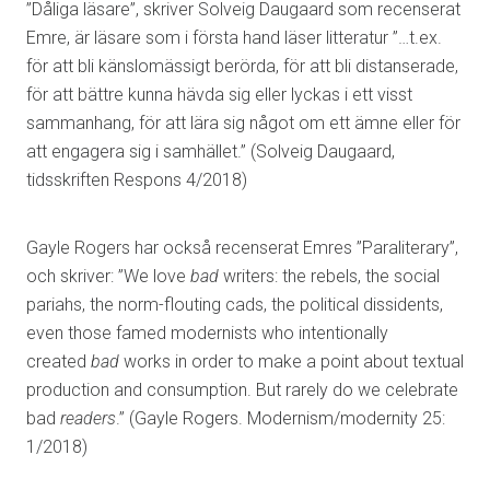
”Dåliga läsare”, skriver Solveig Daugaard som recenserat
Emre, är läsare som i första hand läser litteratur ”…t.ex.
för att bli känslomässigt berörda, för att bli distanserade,
för att bättre kunna hävda sig eller lyckas i ett visst
sammanhang, för att lära sig något om ett ämne eller för
att engagera sig i samhället.” (Solveig Daugaard,
tidsskriften Respons 4/2018)
Gayle Rogers har också recenserat Emres ”Paraliterary”,
och skriver: ”We love
bad
writers: the rebels, the social
pariahs, the norm-flouting cads, the political dissidents,
even those famed modernists who intentionally
created
bad
works in order to make a point about textual
production and consumption. But rarely do we celebrate
bad
readers
.” (Gayle Rogers. Modernism/modernity 25:
1/2018)