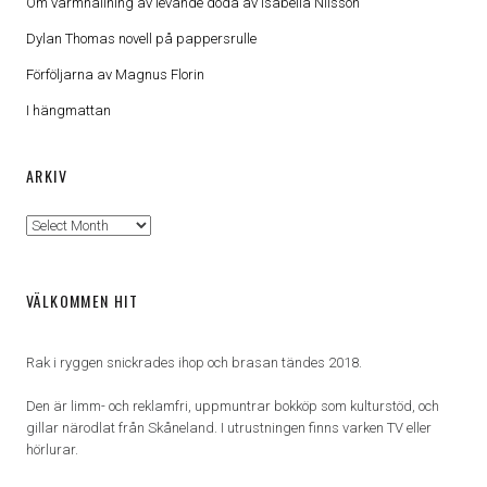
Om varmhållning av levande döda av Isabella Nilsson
Dylan Thomas novell på pappersrulle
Förföljarna av Magnus Florin
I hängmattan
ARKIV
Arkiv
VÄLKOMMEN HIT
Rak i ryggen snickrades ihop och brasan tändes 2018.
Den är limm- och reklamfri, uppmuntrar bokköp som kulturstöd, och
gillar närodlat från Skåneland. I utrustningen finns varken TV eller
hörlurar.