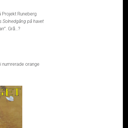
å Projekt Runeberg
gs
Solnedgång på havet
rr”. Grå…?
 i numrerade orange