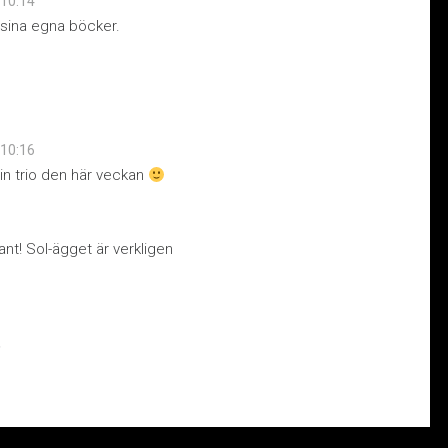
 10:14
a sina egna böcker.
 10:16
min trio den här veckan
ant! Sol-ägget är verkligen
.