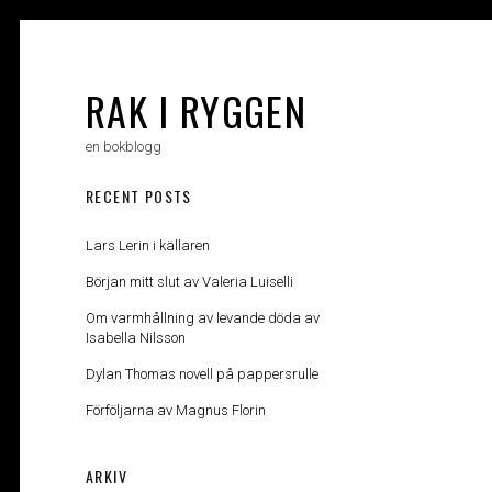
Skip
to
content
RAK I RYGGEN
en bokblogg
RECENT POSTS
Lars Lerin i källaren
Början mitt slut av Valeria Luiselli
Om varmhållning av levande döda av
Isabella Nilsson
Dylan Thomas novell på pappersrulle
Förföljarna av Magnus Florin
ARKIV