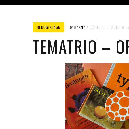
BLOGGINLÄGG
By
HANNA
OCTOBER 2, 2018
1
TEMATRIO – O