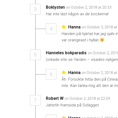
Boklysten
on October 2, 2018 at 20:33
3
Har inte läst någon av de böckerna!
Hanna
on October 3, 2018 at
4
Handen på hjärtat har jag själv 
var orangeast i hyllan
Hanneles bokparadis
on October 2, 201
5
(orkade inte se Yarden – visades nyligen 
Hanna
on October 2, 2018 at
6
Åh. Försökte hitta den på Cine
inte. Kan tänka mig att den är 
Robert W
on October 2, 2018 at 22:59
7
Jättefin framsida på Solägget.