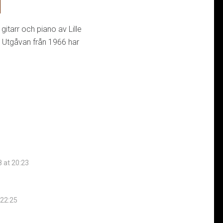
 gitarr och piano av Lille
. Utgåvan från 1966 har
8 at 20:23
 22:25