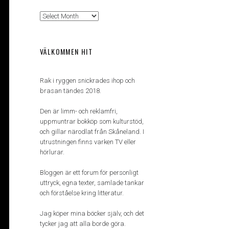
Arkiv
VÄLKOMMEN HIT
Rak i ryggen snickrades ihop och
brasan tändes 2018.
Den är limm- och reklamfri,
uppmuntrar bokköp som kulturstöd,
och gillar närodlat från Skåneland. I
utrustningen finns varken TV eller
hörlurar.
Bloggen är ett forum för personligt
uttryck, egna texter, samlade tankar
och förståelse kring litteratur.
Jag köper mina böcker själv, och det
tycker jag att alla borde göra.