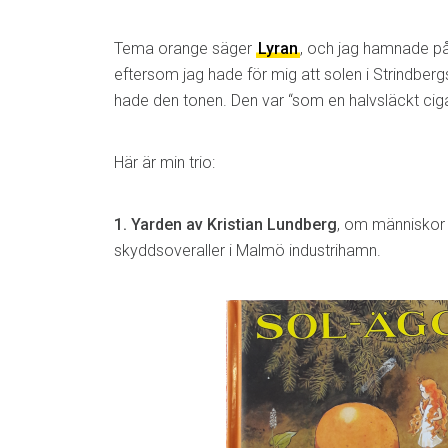
Tema orange säger
Lyran
, och jag hamnade p
eftersom jag hade för mig att solen i Strindber
hade den tonen. Den var “som en halvsläckt ciga
Här är min trio:
1. Yar
den av Kristian Lundberg
, om människor
skyddsoveraller i Malmö industrihamn.