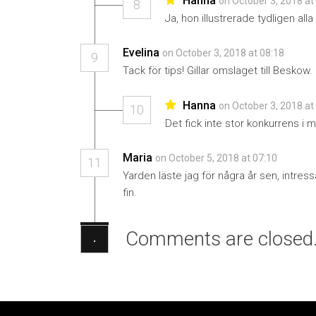
Hanna
on October 3, 2018 at
8
Ja, hon illustrerade tydligen all
Evelina
on October 3, 2018 at 08:18
9
Tack för tips! Gillar omslaget till Beskow.
Hanna
on October 3, 2018 at
10
Det fick inte stor konkurrens i 
Maria
on October 5, 2018 at 07:10
11
Yarden läste jag för några år sen, intress
fin.
Comments are closed
·