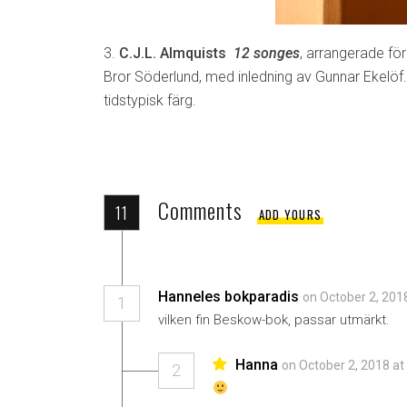
3.
C.J.L. Almquists
12 songes
, arrangerade för
Bror Söderlund, med inledning av Gunnar Ekelöf
tidstypisk färg.
Comments
11
ADD YOURS
Hanneles bokparadis
on October 2, 201
1
vilken fin Beskow-bok, passar utmärkt.
Hanna
on October 2, 2018 at
2