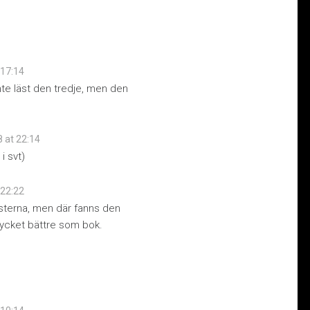
 17:14
inte läst den tredje, men den
8 at 22:14
i svt)
 22:22
asterna, men där fanns den
mycket bättre som bok.