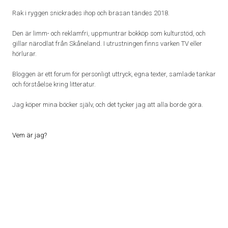
Rak i ryggen snickrades ihop och brasan tändes 2018.
Den är limm- och reklamfri, uppmuntrar bokköp som kulturstöd, och
gillar närodlat från Skåneland. I utrustningen finns varken TV eller
hörlurar.
Bloggen är ett forum för personligt uttryck, egna texter, samlade tankar
och förståelse kring litteratur.
Jag köper mina böcker själv, och det tycker jag att alla borde göra.
Vem är jag?
Proudly powered by WordPress
|
Theme: Patch Lite by
Pixelgrade
.