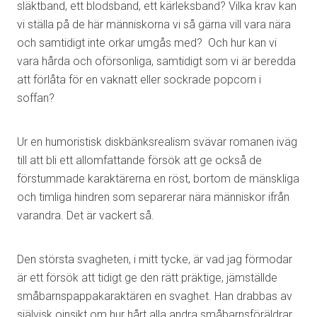
släktband, ett blodsband, ett kärleksband? Vilka krav kan
vi ställa på de här människorna vi så gärna vill vara nära
och samtidigt inte orkar umgås med? Och hur kan vi
vara hårda och oförsonliga, samtidigt som vi är beredda
att förlåta för en vaknatt eller sockrade popcorn i
soffan?
Ur en humoristisk diskbänksrealism svävar romanen iväg
till att bli ett allomfattande försök att ge också de
förstummade karaktärerna en röst, bortom de mänskliga
och timliga hindren som separerar nära människor ifrån
varandra. Det är vackert så.
Den största svagheten, i mitt tycke, är vad jag förmodar
är ett försök att tidigt ge den rätt präktige, jämställde
småbarnspappakaraktären en svaghet. Han drabbas av
självisk oinsikt om hur hårt alla andra småbarnsföräldrar