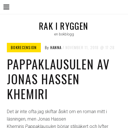
Menu
Skip
RAK I RYGGEN
to
en bokblogg
content
BOKRECENSION
By
HANNA
NOVEMBER 11, 2018
17:28
PAPPAKLAUSULEN AV
JONAS HASSEN
KHEMIRI
Det är inte ofta jag skiftar åsikt om en roman mitt i
läsningen, men Jonas Hassen
Khemiris
Pappaklausulen
börjar stilsäkert och lyfter