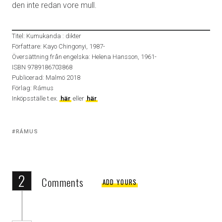
den inte redan vore mull.
Titel: Kumukanda : dikter
Författare: Kayo Chingonyi, 1987-
Översättning från engelska: Helena Hansson, 1961-
ISBN 9789186703868
Publicerad: Malmö 2018
Förlag: Rámus
Inköpsställe t.ex.
här
eller
här
Tagged
RÁMUS
with:
2
Comments
ADD YOURS