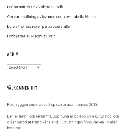
Början mitt slut av Valeria Luiselli
Om varmhållning av levande döda av Isabella Nilsson
Dylan Thomas novell på pappersrulle
Förföljarna av Magnus Florin
ARKIV
Arkiv
VÄLKOMMEN HIT
Rak i ryggen snickrades ihop och brasan tändes 2018.
Den är limm- och reklamfri, uppmuntrar bokköp som kulturstöd, och
gillar närodlat från Skåneland. I utrustningen finns varken TV eller
hörlurar.