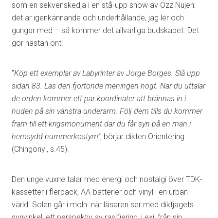
som en sekvenskedja i en stå-upp show av Özz Nujen:
det är igenkännande och underhållande, jag ler och
gungar med – så kommer det allvarliga budskapet. Det
gör nästan ont.
”
Köp ett exemplar av Labyrinter av Jorge Borges. Slå upp
sidan 83. Läs den fjortonde meningen högt. När du uttalar
de orden kommer ett par koordinater att brännas in i
huden på sin vänstra underarm. Följ dem tills du kommer
fram till ett krigsmonument där du får syn på en man i
hemsydd hummerkostym”
, börjar dikten Orientering
(Chingonyi, s.45).
Den unge vuxne talar med energi och nostalgi över TDK-
kassetter i flerpack, AA-batterier och vinyl i en urban
värld. Solen går i moln när läsaren ser med diktjagets
synvinkel, ett perspektiv av rasifiering, i exil från sin