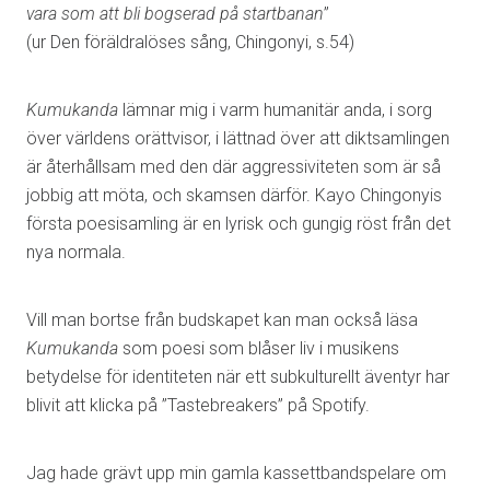
vara som att bli bogserad på startbanan
”
(ur Den föräldralöses sång, Chingonyi, s.54)
Kumukanda
lämnar mig i varm humanitär anda, i sorg
över världens orättvisor, i lättnad över att diktsamlingen
är återhållsam med den där aggressiviteten som är så
jobbig att möta, och skamsen därför. Kayo Chingonyis
första poesisamling är en lyrisk och gungig röst från det
nya normala.
Vill man bortse från budskapet kan man också läsa
Kumukanda
som poesi som blåser liv i musikens
betydelse för identiteten när ett subkulturellt äventyr har
blivit att klicka på ”Tastebreakers” på Spotify.
Jag hade grävt upp min gamla kassettbandspelare om