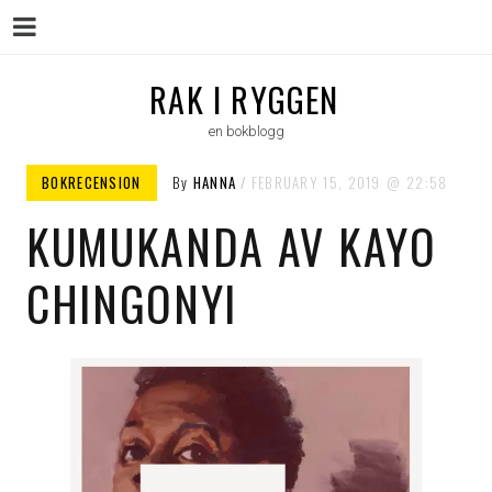
Menu
Skip
RAK I RYGGEN
to
en bokblogg
content
BOKRECENSION
By
HANNA
FEBRUARY 15, 2019
22:58
KUMUKANDA AV KAYO
CHINGONYI