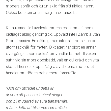
moders språk och kultur, skild från sitt riktiga namn.
Också konsten är en marginaliserande bur.
Kumukanda är Luvalestammens mandomsrit som
diktjaget aldrig genomgick. Uppväxt inte i Zambia utan i
Storbritannien. En ofärdig man inför sin mors klan och
utom räckhåll för myten. Diktjaget har gjort en annan
övergångsrit som också omvandlar barnet till vuxen:
suttit vid sin mors dödsbädd, valt en gul dräkt och vita
skor till hennes kropp. Några av dikterna mot slutet
handlar om döden och generationsskiftet:
”
Och om utträdet ur detta liv
är som att passera incheckningen
och bli muddrad av sura tjänstemän,
måste detta att bli buren i en trälåda