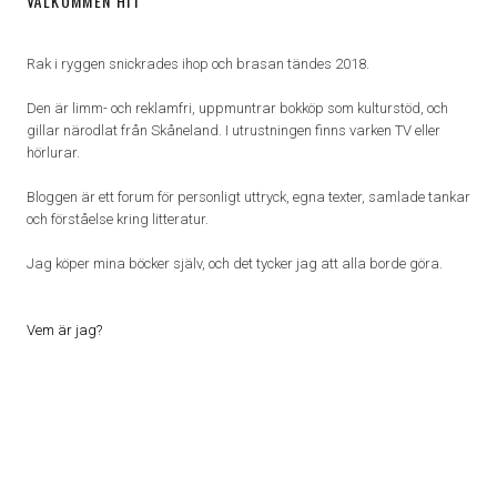
VÄLKOMMEN HIT
Rak i ryggen snickrades ihop och brasan tändes 2018.
Den är limm- och reklamfri, uppmuntrar bokköp som kulturstöd, och
gillar närodlat från Skåneland. I utrustningen finns varken TV eller
hörlurar.
Bloggen är ett forum för personligt uttryck, egna texter, samlade tankar
och förståelse kring litteratur.
Jag köper mina böcker själv, och det tycker jag att alla borde göra.
Vem är jag?