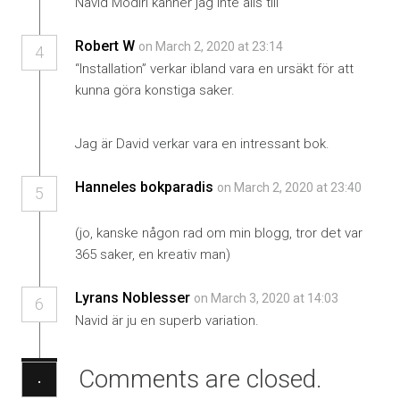
Navid Modiri känner jag inte alls till
Robert W
on March 2, 2020 at 23:14
4
“Installation” verkar ibland vara en ursäkt för att
kunna göra konstiga saker.
Jag är David verkar vara en intressant bok.
Hanneles bokparadis
on March 2, 2020 at 23:40
5
(jo, kanske någon rad om min blogg, tror det var
365 saker, en kreativ man)
Lyrans Noblesser
on March 3, 2020 at 14:03
6
Navid är ju en superb variation.
Comments are closed.
·