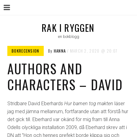
Menu
Skip
RAK I RYGGEN
to
en bokblogg
content
BOKRECENSION
By
HANNA
MARCH 2, 2020
20:07
AUTHORS AND
CHARACTERS – DAVID
Stridbare David Eberhards
Hur barnen tog makten
läser
jag med jämna mellanrum, fortfarande utan att förstå hur
det gick till. Eberhard var okänd för mig fram till Anna
Odells olyckliga installation 2009, då Eberhard skrev att i
DN att ”Hon och hennes prefekt borde klippa sig och