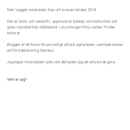
Rak i ryggen snickrades ihop och brasan tändes 2018.
Den är limm- och reklamfri, uppmuntrar bokköp som kulturstöd, och
gillar närodlat från Skåneland. I utrustningen finns varken TV eller
hörlurar.
Bloggen är ett forum för personligt uttryck, egna texter, samlade tankar
och förståelse kring litteratur.
Jag köper mina böcker själv, och det tycker jag att alla borde göra.
Vem är jag?
Proudly powered by WordPress
|
Theme: Patch Lite by
Pixelgrade
.