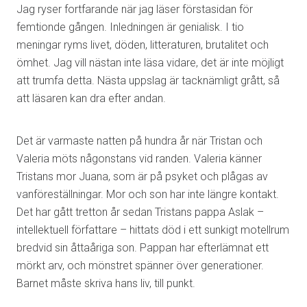
Jag ryser fortfarande när jag läser förstasidan för
femtionde gången. Inledningen är genialisk. I tio
meningar ryms livet, döden, litteraturen, brutalitet och
ömhet. Jag vill nästan inte läsa vidare, det är inte möjligt
att trumfa detta. Nästa uppslag är tacknämligt grått, så
att läsaren kan dra efter andan.
Det är varmaste natten på hundra år när Tristan och
Valeria möts någonstans vid randen. Valeria känner
Tristans mor Juana, som är på psyket och plågas av
vanföreställningar. Mor och son har inte längre kontakt.
Det har gått tretton år sedan Tristans pappa Aslak –
intellektuell författare – hittats död i ett sunkigt motellrum
bredvid sin åttaåriga son. Pappan har efterlämnat ett
mörkt arv, och mönstret spänner över generationer.
Barnet måste skriva hans liv, till punkt.