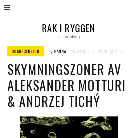
Menu
Skip
RAK I RYGGEN
to
en bokblogg
content
BOKRECENSION
By
HANNA
NOVEMBER 17, 2020
23:34
SKYMNINGSZONER AV
ALEKSANDER MOTTURI
& ANDRZEJ TICHÝ