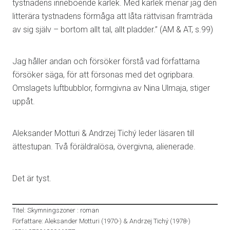
tystnadens inneboende kärlek. Med kärlek menar jag den
litterära tystnadens förmåga att låta rättvisan framträda
av sig själv – bortom allt tal, allt pladder.” (AM & AT, s.99)
Jag håller andan och försöker förstå vad författarna
försöker säga, för att försonas med det ogripbara.
Omslagets luftbubblor, formgivna av Nina Ulmaja, stiger
uppåt.
Aleksander Motturi & Andrzej Tichý leder läsaren till
ättestupan. Två föräldralösa, övergivna, alienerade.
Det är tyst.
Titel: Skymningszoner : roman
Författare: Aleksander Motturi (1970-) & Andrzej Tichý (1978-)