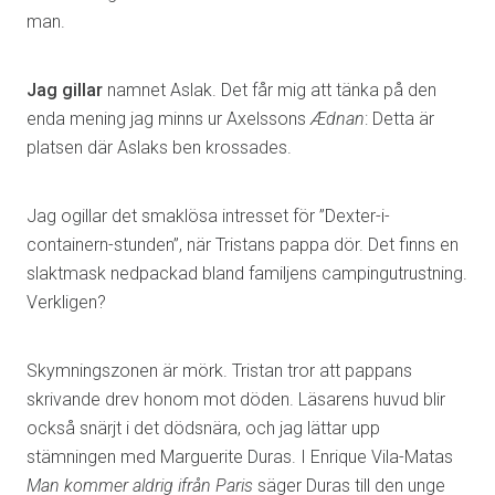
man.
Jag gillar
namnet Aslak. Det får mig att tänka på den
enda mening jag minns ur Axelssons
Ædnan
: Detta är
platsen där Aslaks ben krossades.
Jag ogillar
det smaklösa intresset för ”Dexter-i-
containern-stunden”, när Tristans pappa dör. Det finns en
slaktmask nedpackad bland familjens campingutrustning.
Verkligen?
Skymningszonen är mörk. Tristan tror att pappans
skrivande drev honom mot döden. Läsarens huvud blir
också snärjt i det dödsnära, och jag lättar upp
stämningen med Marguerite Duras. I Enrique Vila-Matas
Man kommer aldrig ifrån Paris
säger Duras till den unge