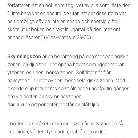
författaren att en bok som tog livet av alla som läste den
”…inte bara var en absurd idé utan att det dessutom var
helt omöjligt, såvida inte en snabb och spetsig giftpil
sköts ut ur boken och rakt in i hjärtat på den intet ont
anande läsaren.” (Vilas-Matas, s.29-30).
Skymningszon
är en benämning på den mesopelagiska
zonen, en djupzon i det öppna havet som ligger mellan
ytzonen och den mörka zonen. Solfältet når från
havsytan till djupet av den mesopelargiska zonen. Med
ökande djup reduceras solstrålningen ungefär tio gånger
om vid botten av skymningszonen,
där huvudkomponenten består av blått ljus.
I botten av språkets skymningszon finns tystnaden: ”Å
ena sidan, våldet i tystnaden, och å den andra,