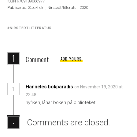
ISBN 9789189066977
Publicerad: Stockholm, Nirstedt/litteratur, 2020
Tagged
NIRSTEDTLITTERATUR
with:
1
Comment
ADD YOURS
Hanneles bokparadis
on November 19, 2020 at
1
23:48
nyfiken, lånar boken på biblioteket
Comments are closed.
·