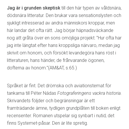
Jag är i grunden skeptisk
till den här typen av våldsnära,
dödsnära litteratur. Den brukar vara sensationslysten och
sjukligt intresserad av andra människors kroppar, men
här landar det ofta rätt. Jag börjar häpnadsväckande
nog att gråta över en sons omöjliga projekt: ”Hur ofta har
jag inte längtat efter hans kroppsliga närvaro, medan jag
skrivit om honom, och försökt levandegöra hans röst i
litteraturen, hans händer, de frånvarande ögonen,
dofterna av honom.”(AM&AT, s.65.)
Språket är fint. Det drömska och aviationstemat för
tankarna till Péter Nádas
Fotograferingens vackra historia
.
Skrivandets följder och begränsningar är ett
framträdande ämne, tydligen grundplåten till boken enligt
recensenter. Romanen utspelar sig synbart i nutid; det
finns Systemet-påsar. Den är lite spretig.