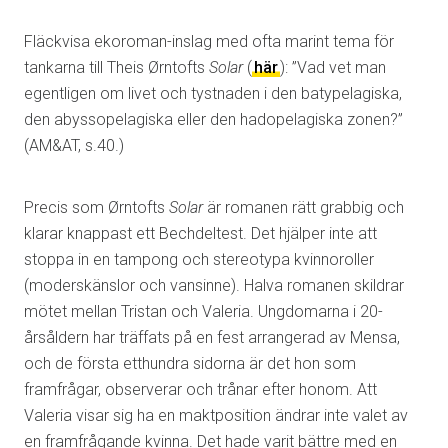
Fläckvisa ekoroman-inslag med ofta marint tema för
tankarna till Theis Ørntofts
Solar
(
här
): ”Vad vet man
egentligen om livet och tystnaden i den batypelagiska,
den abyssopelagiska eller den hadopelagiska zonen?”
(AM&AT, s.40.)
Precis som Ørntofts
Solar
är romanen rätt grabbig och
klarar knappast ett Bechdeltest. Det hjälper inte att
stoppa in en tampong och stereotypa kvinnoroller
(moderskänslor och vansinne). Halva romanen skildrar
mötet mellan Tristan och Valeria. Ungdomarna i 20-
årsåldern har träffats på en fest arrangerad av Mensa,
och de första etthundra sidorna är det hon som
framfrågar, observerar och trånar efter honom. Att
Valeria visar sig ha en maktposition ändrar inte valet av
en framfrågande kvinna. Det hade varit bättre med en