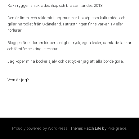
Rak i ryggen snickrades ihop och brasan tändes 2018.
Den är limm- och reklamfri, uppmuntrar bokköp som kulturstöd, och
gillar närodlat från Skåneland. I utrustningen finns varken TV eller
hörlurar.
Bloggen är ett forum för personligt uttryck, egna texter, samlade tankar
och förståelse kring litteratur.
Jag köper mina böcker själv, och det tycker jag att alla borde göra.
Vem är jag?
Proudly powered by WordPress
|
Theme: Patch Lite by
Pixelgrade
.