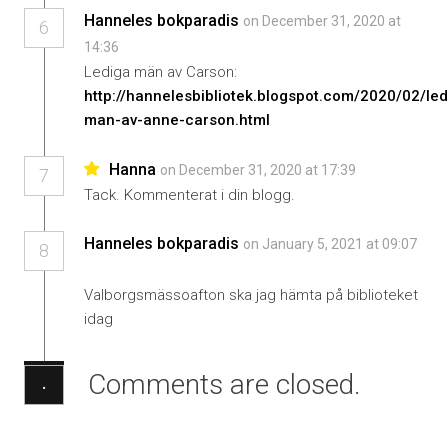
Hanneles bokparadis
on December 31, 2020 at
6
14:36
Lediga män av Carson:
http://hannelesbibliotek.blogspot.com/2020/02/led
man-av-anne-carson.html
Hanna
on December 31, 2020 at 17:39
7
Tack. Kommenterat i din blogg.
Hanneles bokparadis
on January 5, 2021 at 09:07
8
Valborgsmässoafton ska jag hämta på biblioteket
idag
Comments are closed.
·