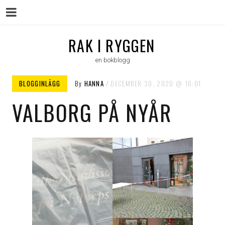
Menu
Skip
RAK I RYGGEN
to
en bokblogg
content
BLOGGINLÄGG
By
HANNA
DECEMBER 30, 2020
16:01
VALBORG PÅ NYÅR