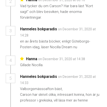
on December 31, 2020 at 00:16
2
Vad tycker du om Carson? Har bara läst “Kort
sagt” och blev besviken, hade enorma
förväntningar.
Hanneles bokparadis
on December 31, 2020 at
3
14:28
en av årets bästa böcker, enligt Göteborgs-
Posten idag, läser Nocilla Dream nu
Hanna
on December 31, 2020 at 14:38
4
Gillade Nocilla.
Hanneles bokparadis
on December 31, 2020 at
5
14:33
Valborgsmässoafton bäst,
Carson har skrivit olika, intressant kvinna, hon är ju
professor i grekiska, vill läsa mer av henne