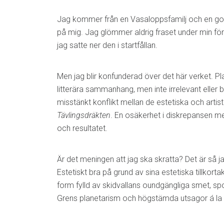
Jag kommer från en Vasaloppsfamilj och en god 
på mig. Jag glömmer aldrig fraset under min för
jag satte ner den i startfållan.
Men jag blir konfunderad över det här verket. Pla
litterära sammanhang, men inte irrelevant eller b
misstänkt konflikt mellan de estetiska och artisti
Tävlingsdräkten
. En osäkerhet i diskrepansen mel
och resultatet.
Är det meningen att jag ska skratta? Det är så j
Estetiskt bra på grund av sina estetiska tillko
form fylld av skidvallans oundgängliga smet, s
Grens planetarism och högstämda utsagor á la 