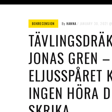
BOKRECENSION
By
HANNA
JANUARY 30, 2021
TÄVLINGSDRÄK
JONAS GREN – 
ELJUSSPÅRET 
INGEN HÖRA D
SKRIKA