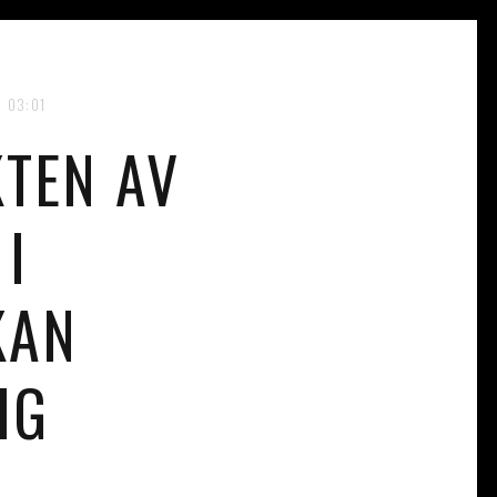
03:01
TEN AV
I
KAN
IG