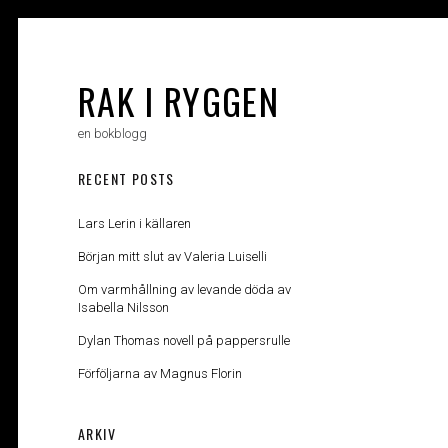
Skip
to
content
RAK I RYGGEN
en bokblogg
RECENT POSTS
Lars Lerin i källaren
Början mitt slut av Valeria Luiselli
Om varmhållning av levande döda av
Isabella Nilsson
Dylan Thomas novell på pappersrulle
Förföljarna av Magnus Florin
ARKIV