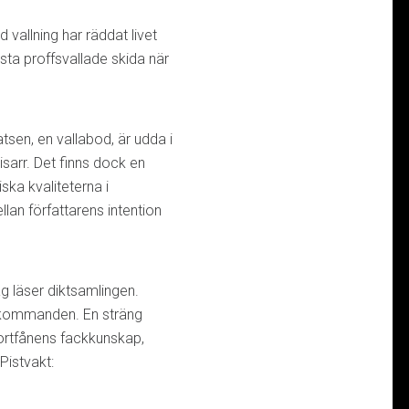
vallning har räddat livet
sta proffsvallade skida när
tsen, en vallabod, är udda i
isarr. Det finns dock en
ska kvaliteterna i
lan författarens intention
ag läser diktsamlingen.
rtakommanden. En sträng
portfånens fackkunskap,
Pistvakt: