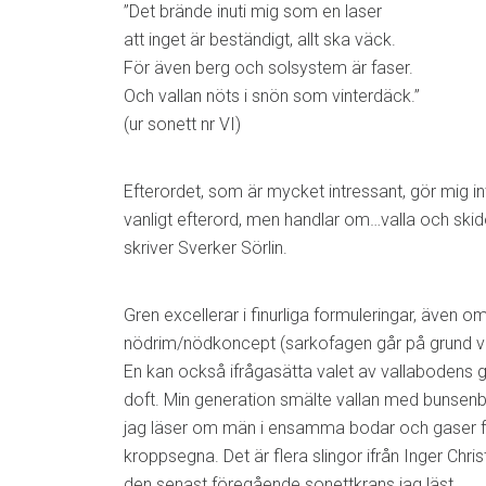
”Det brände inuti mig som en laser
att inget är beständigt, allt ska väck.
För även berg och solsystem är faser.
Och vallan nöts i snön som vinterdäck.”
(ur sonett nr VI)
Efterordet, som är mycket intressant, gör mig inte
vanligt efterord, men handlar om…valla och skidor
skriver Sverker Sörlin.
Gren excellerar i finurliga formuleringar, även o
nödrim/nödkoncept (sarkofagen går på grund vid
En kan också ifrågasätta valet av vallabode
doft. Min generation smälte vallan med bunsenbr
jag läser om män i ensamma bodar och gaser far
kroppsegna. Det är flera slingor ifrån Inger Chr
den senast föregående sonettkrans jag läst.