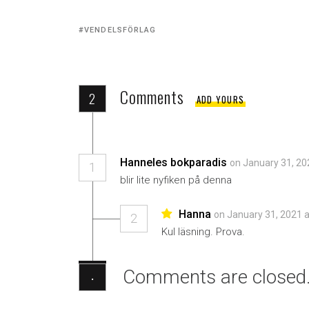
Tagged
VENDELSFÖRLAG
with:
Comments
2
ADD YOURS
Hanneles bokparadis
on January 31, 20
1
blir lite nyfiken på denna
Hanna
on January 31, 2021 
2
Kul läsning. Prova.
Comments are closed
·