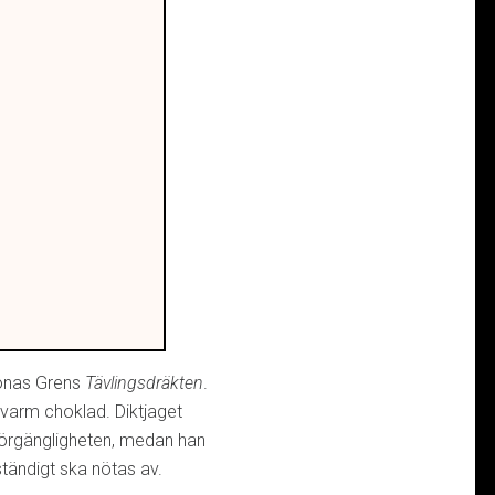
Jonas Grens
Tävlingsdräkten
.
arm choklad. Diktjaget
 förgängligheten, medan han
tändigt ska nötas av.