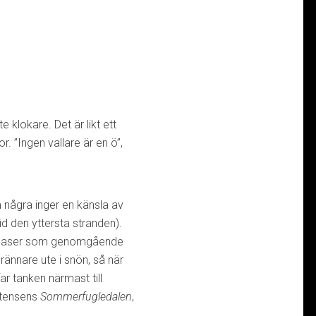
 klokare. Det är likt ett
. ”Ingen vallare är en ö”,
m några inger en känsla av
 den yttersta stranden).
ns gaser som genomgående
ännare ute i snön, så när
 tanken närmast till
istensens
Sommerfugledalen
,