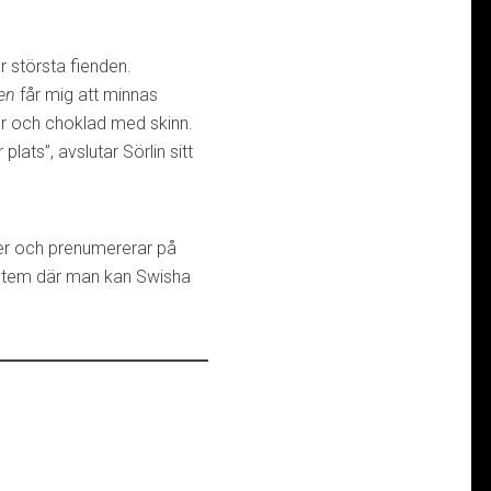
r största fienden.
en
får mig att minnas
or och choklad med skinn.
lats”, avslutar Sörlin sitt
ner och prenumererar på
system där man kan Swisha