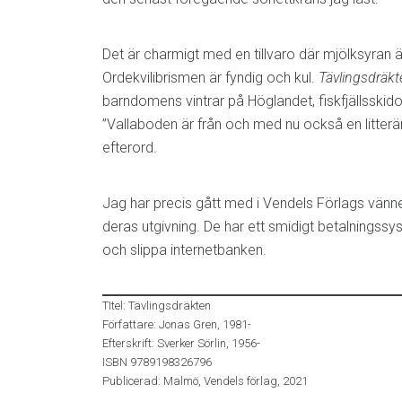
Det är charmigt med en tillvaro där mjölksyran ä
Ordekvilibrismen är fyndig och kul.
Tävlingsdräkt
barndomens vintrar på Höglandet, fiskfjällsskid
”Vallaboden är från och med nu också en litterär p
efterord.
Jag har precis gått med i Vendels Förlags vän
deras utgivning. De har ett smidigt betalnings
och slippa internetbanken.
TItel: Tävlingsdräkten
Författare: Jonas Gren, 1981-
Efterskrift: Sverker Sörlin, 1956-
ISBN 9789198326796
Publicerad: Malmö, Vendels förlag, 2021