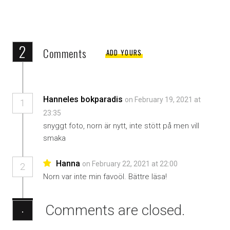
2
Comments
ADD YOURS
Hanneles bokparadis
on February 19, 2021 at
1
23:35
snyggt foto, norn är nytt, inte stött på men vill
smaka
Hanna
on February 22, 2021 at 22:00
2
Norn var inte min favoöl. Bättre läsa!
Comments are closed.
·