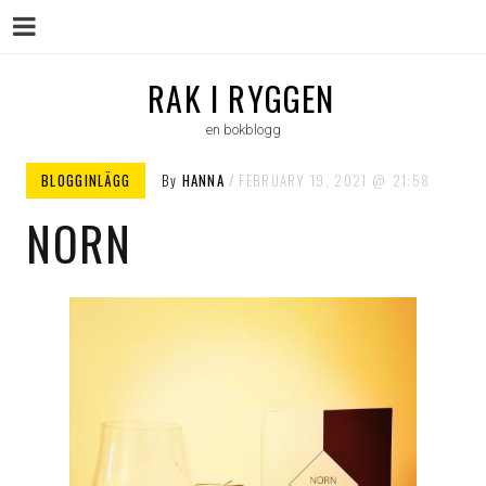
Menu
Skip
RAK I RYGGEN
to
en bokblogg
content
BLOGGINLÄGG
By
HANNA
FEBRUARY 19, 2021
21:58
NORN