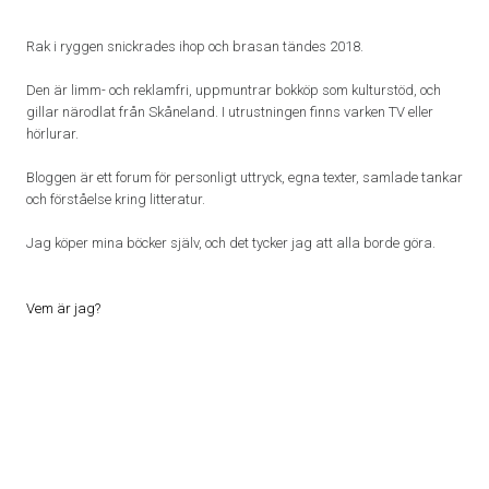
Rak i ryggen snickrades ihop och brasan tändes 2018.
Den är limm- och reklamfri, uppmuntrar bokköp som kulturstöd, och
gillar närodlat från Skåneland. I utrustningen finns varken TV eller
hörlurar.
Bloggen är ett forum för personligt uttryck, egna texter, samlade tankar
och förståelse kring litteratur.
Jag köper mina böcker själv, och det tycker jag att alla borde göra.
Vem är jag?
Proudly powered by WordPress
|
Theme: Patch Lite by
Pixelgrade
.