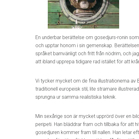
En underbar berättelse om gosedjurs-ronin som
och upptar honom i sin gemenskap. Berättelsen
språket barnvänligt och fritt från nödrim, och ja
att ibland upprepa tidigare rad istället för att krån
Vi tycker mycket om de fina illustrationerna av Bil
traditionell europeisk stil, lite stramare illustr
sprungna ur samma realistiska teknik.
Min sexårige son är mycket upprörd över en bil
peripeti. Han bläddrar fram och tillbaka för att hi
gosedjuren kommer fram till nallen. Han letar eft