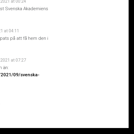
 2021 at 00:24
 läst Svenska Akademiens
1 at 04:11
pats på att få hem den i
 2021 at 07:27
n än:
m/2021/09/svenska-
.