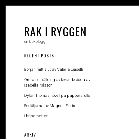
Skip
to
content
RAK I RYGGEN
en bokblogg
RECENT POSTS
Början mitt slut av Valeria Luiselli
Om varmhållning av levande döda av
Isabella Nilsson
Dylan Thomas novell på pappersrulle
Förföljarna av Magnus Florin
I hängmattan
ARKIV