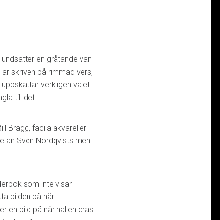
 undsätter en gråtande vän
 är skriven på rimmad vers,
g uppskattar verkligen valet
gla till det.
l Bragg, facila akvareller i
erade än Sven Nordqvists men
derbok som inte visar
tta bilden på när
er en bild på när nallen dras