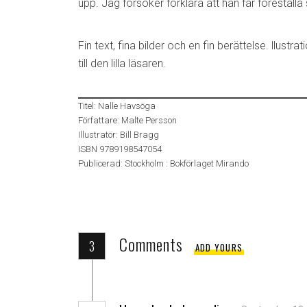
upp. Jag försöker förklara att han får föreställa
Fin text, fina bilder och en fin berättelse. llust
till den lilla läsaren.
Titel: Nalle Havsöga
Författare: Malte Persson
Illustratör: Bill Bragg
ISBN 9789198547054
Publicerad: Stockholm : Bokförlaget Mirando
Comments
3
ADD YOURS