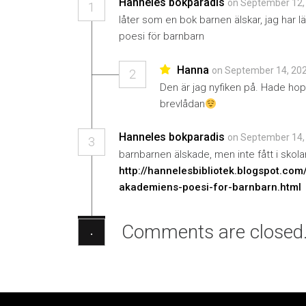
Hanneles bokparadis
on September 12,
1
låter som en bok barnen älskar, jag har
poesi för barnbarn
Hanna
on September 14, 202
2
Den är jag nyfiken på. Hade hop
brevlådan
Hanneles bokparadis
on September 14,
3
barnbarnen älskade, men inte fått i skola
http://hannelesbibliotek.blogspot.co
akademiens-poesi-for-barnbarn.html
Comments are closed
·