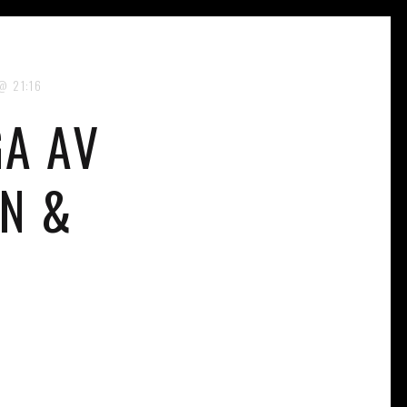
21:16
A AV
N &