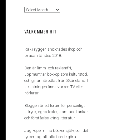
Arkiv
VÄLKOMMEN HIT
Rak i ryggen snickrades ihop och
brasan tändes 2018.
Den är limm- och reklamfri,
uppmuntrar bokköp som kulturstöd,
och gillar närodlat från Skåneland. I
utrustningen finns varken TV eller
hörlurar.
Bloggen är ett forum för personligt
uttryck, egna texter, samlade tankar
och förståelse kring litteratur.
Jag köper mina böcker själv, och det
tycker jag att alla borde göra.