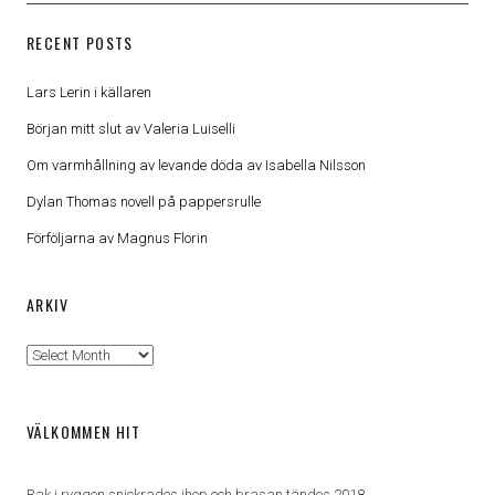
RECENT POSTS
Lars Lerin i källaren
Början mitt slut av Valeria Luiselli
Om varmhållning av levande döda av Isabella Nilsson
Dylan Thomas novell på pappersrulle
Förföljarna av Magnus Florin
ARKIV
Arkiv
VÄLKOMMEN HIT
Rak i ryggen snickrades ihop och brasan tändes 2018.