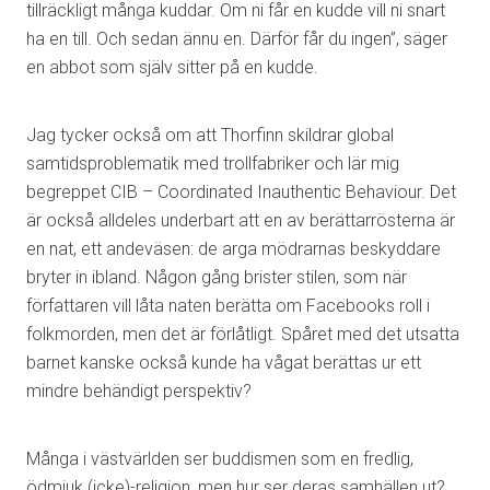
tillräckligt många kuddar. Om ni får en kudde vill ni snart
ha en till. Och sedan ännu en. Därför får du ingen”, säger
en abbot som själv sitter på en kudde.
Jag tycker också om att Thorfinn skildrar global
samtidsproblematik med trollfabriker och lär mig
begreppet CIB – Coordinated Inauthentic Behaviour. Det
är också alldeles underbart att en av berättarrösterna är
en nat, ett andeväsen: de arga mödrarnas beskyddare
bryter in ibland. Någon gång brister stilen, som när
författaren vill låta naten berätta om Facebooks roll i
folkmorden, men det är förlåtligt. Spåret med det utsatta
barnet kanske också kunde ha vågat berättas ur ett
mindre behändigt perspektiv?
Många i västvärlden ser buddismen som en fredlig,
ödmjuk (icke)-religion, men hur ser deras samhällen ut?