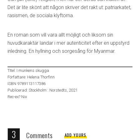
Det är lite skönt att någon skriver det rakt ut: patriarkatet,
rasismen, de sociala klyftorna.
En roman som vill vara allt möjligt och liksom sin
huvudkaraktär landar i mer autenticitet efter en uppstyrd
inledning. En hyllning och sorgesång för Myanmar.
TItel: I munkens skugga
Författare: Helena Thorfinn
ISBN 9789113117386
Publicerad: Stockholm : Norstedts, 2021
Rec-ex? Nix
3
Comments
ADD YOURS