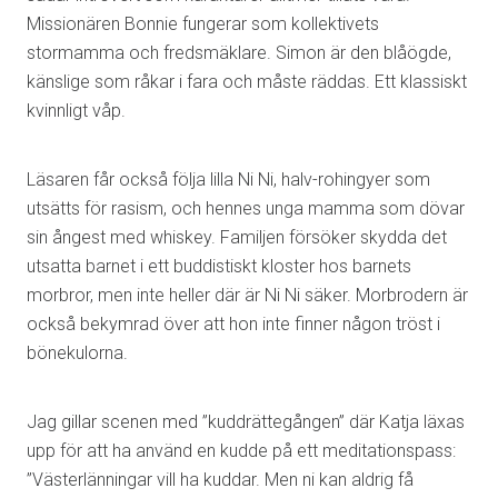
Missionären Bonnie fungerar som kollektivets
stormamma och fredsmäklare. Simon är den blåögde,
känslige som råkar i fara och måste räddas. Ett klassiskt
kvinnligt våp.
Läsaren får också följa lilla Ni Ni, halv-rohingyer som
utsätts för rasism, och hennes unga mamma som dövar
sin ångest med whiskey. Familjen försöker skydda det
utsatta barnet i ett buddistiskt kloster hos barnets
morbror, men inte heller där är Ni Ni säker. Morbrodern är
också bekymrad över att hon inte finner någon tröst i
bönekulorna.
Jag gillar scenen med ”kuddrättegången” där Katja läxas
upp för att ha använd en kudde på ett meditationspass:
”Västerlänningar vill ha kuddar. Men ni kan aldrig få