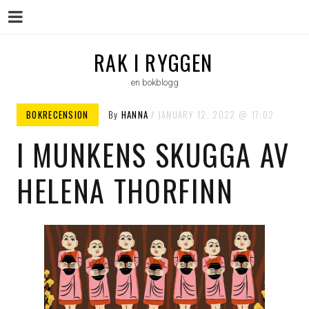
Menu
Skip
RAK I RYGGEN
to
en bokblogg
content
BOKRECENSION
By
HANNA
JANUARY 12, 2022
17:02
I MUNKENS SKUGGA AV
HELENA THORFINN