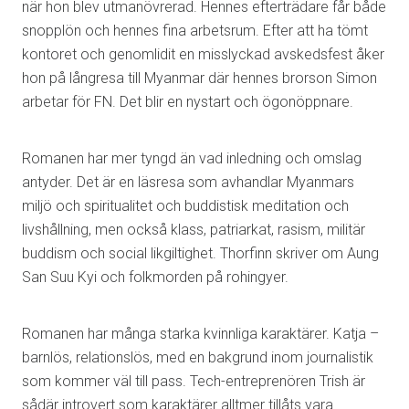
när hon blev utmanövrerad. Hennes efterträdare får både
snopplön och hennes fina arbetsrum. Efter att ha tömt
kontoret och genomlidit en misslyckad avskedsfest åker
hon på långresa till Myanmar där hennes brorson Simon
arbetar för FN. Det blir en nystart och ögonöppnare.
Romanen har mer tyngd än vad inledning och omslag
antyder. Det är en läsresa som avhandlar Myanmars
miljö och spiritualitet och buddistisk meditation och
livshållning, men också klass, patriarkat, rasism, militär
buddism och social likgiltighet. Thorfinn skriver om Aung
San Suu Kyi och folkmorden på rohingyer.
Romanen har många starka kvinnliga karaktärer. Katja –
barnlös, relationslös, med en bakgrund inom journalistik
som kommer väl till pass. Tech-entreprenören Trish är
sådär introvert som karaktärer alltmer tillåts vara.