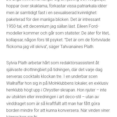
hoppar över skaklarna, förkastar vissa patriarkala idéer
men är samtidigt fast i en sexualiserad kvinnlighet
paketerad för den manliga blicken. Det är intressant
1950-tal, ett decennium jag sällan läst. Eileen Ford-
modeller kommer och går som statister. De äter för litet,
kollapsar, någon förs till psyket. ”Det är om de förtvivlade
flickorna jag vill skriva”, säger Tahvanaines Plath.
Sylvia Plath arbetar hårt som redaktörsassistent åt
självaste drottningbiet på tidningen, där det varje dag
serveras cocktails klockan tre. I en underbar scen
Wallraffar hon sig in på Molnklubbens lokaler, en exklusiv
herrklubb högt upp i Chrystler-skrapan. Hon njuter – inte
av utsikten eller inredningen i art deco-stil – utan av
vinddraget som är så kraftfullt att man har fått göra
borden mindre för att kunna konversera. När vinden viner