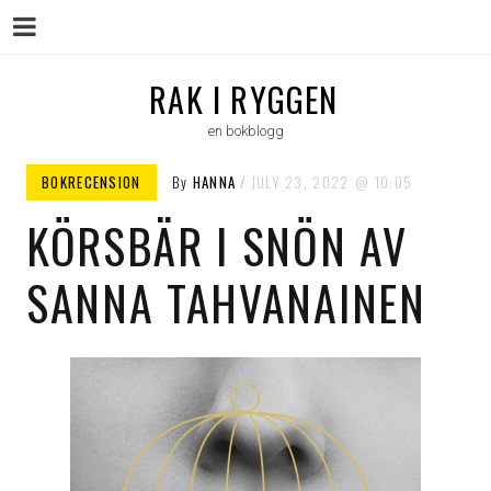
Menu
Skip
RAK I RYGGEN
to
en bokblogg
content
BOKRECENSION
By
HANNA
JULY 23, 2022
10:05
KÖRSBÄR I SNÖN AV
SANNA TAHVANAINEN