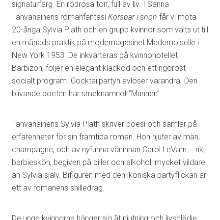
signaturfärg. En rödrosa ton, full av liv. I Sanna
Tahvanainens romanfantasi
Körsbär i snön
får vi möta
20-åriga Sylvia Plath och en grupp kvinnor som valts ut till
en månads praktik på modemagasinet Mademoiselle i
New York 1953. De inkvarteras på kvinnohotellet
Barbizon, följer en elegant klädkod och ett rigoröst
socialt program. Cocktailpartyn avlöser varandra. Den
blivande poeten har smeknamnet ”Munnen”.
Tahvanainens Sylvia Plath skriver poesi och samlar på
erfarenheter för sin framtida roman. Hon njuter av män,
champagne, och av nyfunna väninnan Carol LeVarn – rik,
barbieskön, begiven på piller och alkohol, mycket vildare
än Sylvia själv. Bifiguren med den ikoniska partyflickan är
ett av romanens snilledrag.
De unga kvinnorna hänger sig åt njutning och livsglädje,