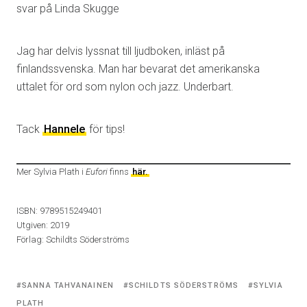
svar på Linda Skugge
Jag har delvis lyssnat till ljudboken, inläst på
finlandssvenska. Man har bevarat det amerikanska
uttalet för ord som nylon och jazz. Underbart.
Tack
Hannele
för tips!
Mer Sylvia Plath i
Eufori
finns
här.
ISBN: 9789515249401
Utgiven: 2019
Förlag: Schildts Söderströms
Tagged
SANNA TAHVANAINEN
SCHILDTS SÖDERSTRÖMS
SYLVIA
with:
PLATH