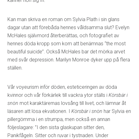
känner hon sig fri.
Kan man skriva en roman om Sylvia Plath i sin glans
dagar utan att förebåda hennes våldsamma slut? Evelyn
McHales självmord återberättas, och fotografiet av
hennes döda kropp som kom att benämnas “the most
beautiful suicide”. Också McHales bar det mörka arvet
med svår depression. Marilyn Monroe dyker upp på flera
ställen.
Vår voyeurism inför döden, esteticeringen av döda
kvinnor och vår förkärlek till vackra ytor ställs i
Körsbär i
snön
mot karaktärernas lovsång till livet, och lämnar åt
läsaren att lösa ekvationen. I
Körsbär i snön
har Sylvia en
pillergömma i en strumpa, men också en annan
följeslagare: ”I den sista glaskupan sitter den,
Panikfågeln. Sitter och ruvar i tystnaden. Under