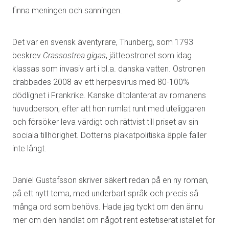
finna meningen och sanningen.
Det var en svensk äventyrare, Thunberg, som 1793
beskrev
Crassostrea gigas
, jätteostronet som idag
klassas som invasiv art i bl.a. danska vatten. Ostronen
drabbades 2008 av ett herpesvirus med 80-100%
dödlighet i Frankrike. Kanske ditplanterat av romanens
huvudperson, efter att hon rumlat runt med uteliggaren
och försöker leva värdigt och rättvist till priset av sin
sociala tillhörighet. Dotterns plakatpolitiska äpple faller
inte långt.
Daniel Gustafsson skriver säkert redan på en ny roman,
på ett nytt tema, med underbart språk och precis så
många ord som behövs. Hade jag tyckt om den ännu
mer om den handlat om något rent estetiserat istället för