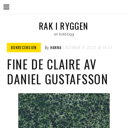
Menu
Skip
RAK I RYGGEN
to
en bokblogg
content
BOKRECENSION
By
HANNA
OCTOBER 4, 2022
10:31
FINE DE CLAIRE AV
DANIEL GUSTAFSSON