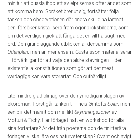
min tur att pussla ihop ett av elprisernas offer är det som
att komma hem. Språket brer ut sig, fortsätter följa
tanken och observationen där andra skulle ha lämnat
den, försöker kristallisera fram ögonblicksbilderna, som
om det verkligen gick att fånga det en vill ha sagt med
ord. Den grundläggande utblicken är densamma som i
Odenplan
, men än mer ensam. Gustafsson materialiserar
– förvärkligar för att välja den äldre stavningen – den
existentiella konstitutionen som gör att det mest
vardagliga kan vara storartat. Och outhärdligt.
Lite mindre glad blir jag över de nymodiga inslagen av
ekoroman. Först går tanken till Theis Ørntofts
Solar
, men
sen blir det marint och mer likt
Skymningszoner
av
Motturi & Tichý. Har förlaget haft en workshop för alla
sina författare? Är det från poeterna och de finlitterära
förlagen vi ska lära oss naturvetenskap? Ovant och avigt