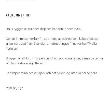
VÄLKOMMEN HIT
Rak i ryggen snickrades ihop och brasan tändes 2018.
Den är limm- och reklamfri, uppmuntrar bokköp som kulturstöd, och
gillar närodlat från Skåneland. I utrustningen finns varken TV eller
hörlurar.
Bloggen är ett forum för personligt uttryck, egna texter, samlade tankar
och förståelse kring litteratur.
Jag köper mina böcker själv, och det tycker jag att alla borde göra.
Vem är jag?