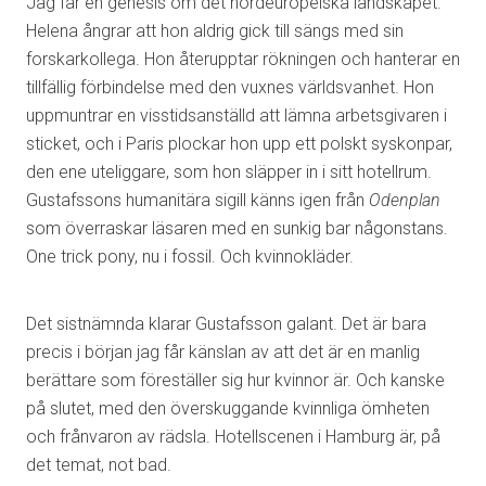
Jag får en genesis om det nordeuropeiska landskapet.
Helena ångrar att hon aldrig gick till sängs med sin
forskarkollega. Hon återupptar rökningen och hanterar en
tillfällig förbindelse med den vuxnes världsvanhet. Hon
uppmuntrar en visstidsanställd att lämna arbetsgivaren i
sticket, och i Paris plockar hon upp ett polskt syskonpar,
den ene uteliggare, som hon släpper in i sitt hotellrum.
Gustafssons humanitära sigill känns igen från
Odenplan
som överraskar läsaren med en sunkig bar någonstans.
One trick pony, nu i fossil. Och kvinnokläder.
Det sistnämnda klarar Gustafsson galant. Det är bara
precis i början jag får känslan av att det är en manlig
berättare som föreställer sig hur kvinnor är. Och kanske
på slutet, med den överskuggande kvinnliga ömheten
och frånvaron av rädsla. Hotellscenen i Hamburg är, på
det temat, not bad.