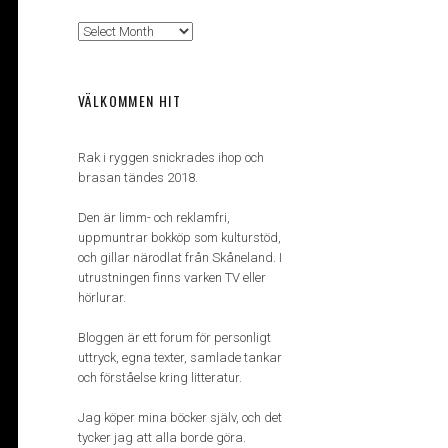
Arkiv
VÄLKOMMEN HIT
Rak i ryggen snickrades ihop och
brasan tändes 2018.
Den är limm- och reklamfri,
uppmuntrar bokköp som kulturstöd,
och gillar närodlat från Skåneland. I
utrustningen finns varken TV eller
hörlurar.
Bloggen är ett forum för personligt
uttryck, egna texter, samlade tankar
och förståelse kring litteratur.
Jag köper mina böcker själv, och det
tycker jag att alla borde göra.