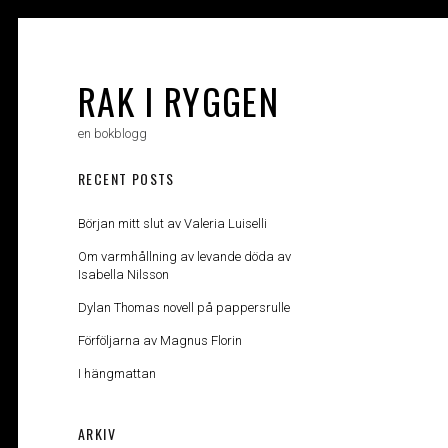
Skip
to
content
RAK I RYGGEN
en bokblogg
RECENT POSTS
Början mitt slut av Valeria Luiselli
Om varmhållning av levande döda av
Isabella Nilsson
Dylan Thomas novell på pappersrulle
Förföljarna av Magnus Florin
I hängmattan
ARKIV