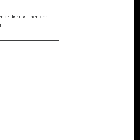
ående diskussionen om
r.