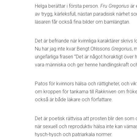
Helga berättar i första person.
Fru Gregorius
är 
av trygg, kärleksfull, nästan paradisisk närhet som
läsaren får också fina bilder om barnlängtan.
Det är befriande när kvinnliga karaktärer skrivs 
Nu har jag inte kvar Bengt Ohlssons
Gregorius
, 
ungefärliga frasen ”Det är något horaktigt över 
vara människa och ger henne handlingskraft och m
Patos för kvinnors hälsa och rättigheter, och v
om kroppen för tankarna till
Rakkniven
om fröke
också är både läkare och författare.
Det är poetisk rättvisa att prosten blir den som d
när sexuell och reproduktiv hälsa inte kan värn
hysch-hysch och patriarkala normer.