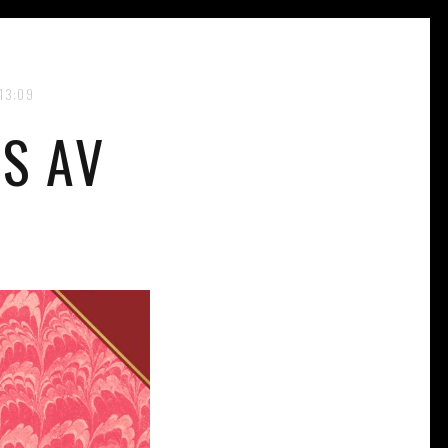
13:09
S AV