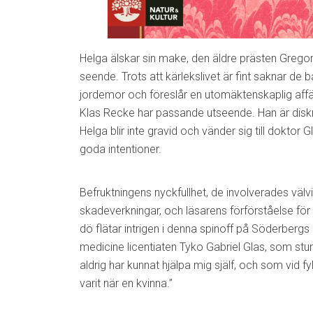
Helga älskar sin make, den äldre prästen Grego
seende. Trots att kärlekslivet är fint saknar de b
jordemor och föreslår en utomäktenskaplig affär
Klas Recke har passande utseende. Han är diskr
Helga blir inte gravid och vänder sig till doktor
goda intentioner.
Befruktningens nyckfullhet, de involverades välvi
skadeverkningar, och läsarens förförståelse för
dö flätar intrigen i denna spinoff på Söderbergs
medicine licentiaten Tyko Gabriel Glas, som st
aldrig har kunnat hjälpa mig själf, och som vid fyll
varit när en kvinna.”