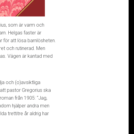
rius, som är varm och
arn. Helgas faster är
 för att lösa barnlösheten.
et och rutinerad. Men
 Glas. Vägen är kantad med
lja och (o)avsiktliga
 att pastor Gregorius ska
 roman från 1905: “Jag,
undom hjälper andra men
da trettitre år aldrig har