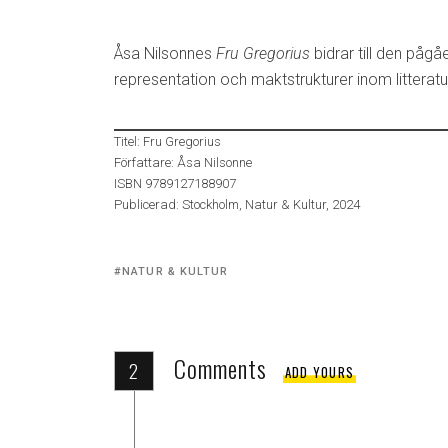
Åsa Nilsonnes
Fru Gregorius
bidrar till den påg
representation och maktstrukturer inom litteratu
Titel: Fru Gregorius
Författare: Åsa Nilsonne
ISBN 9789127188907
Publicerad: Stockholm, Natur & Kultur, 2024
Tagged
NATUR & KULTUR
with:
Comments
2
ADD YOURS