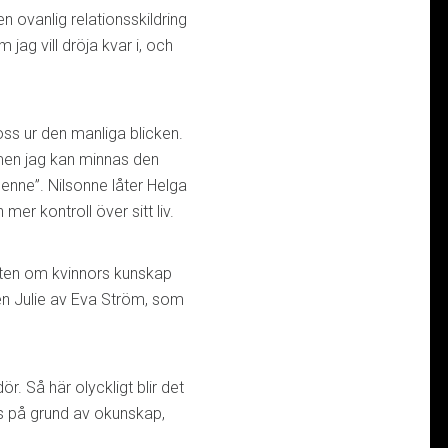
en ovanlig relationsskildring
 jag vill dröja kvar i, och
loss ur den manliga blicken.
men jag kan minnas den
henne”. Nilsonne låter Helga
er kontroll över sitt liv.
ikten om kvinnors kunskap
n Julie av Eva Ström, som
ör. Så här olyckligt blir det
as på grund av okunskap,