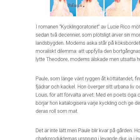
I romanen “Kycklingoratoriet” av Lucie Rico möt
sedan två decennier, som plötsligt ärver sin mo
landsbygden. Moderns aska står på köksbordet 
moraliskt dilemma: att uppfylla den bortgångnas
lytte Theodore, moderns älskade men utsatta hu
Paule, som länge vänt ryggen åt köttätandet, finn
fjädrar och kackel. Hon överger sitt urbana liv oc
Louis, för att förvalta arvet. Med en poets öga 
börjar hon katalogisera varje kyckling och ge d
deras roll som mat.
Det är inte lätt men Paule blir kvar på gården. Ho
charkprodukternas ursprung i levande djur, ja i in