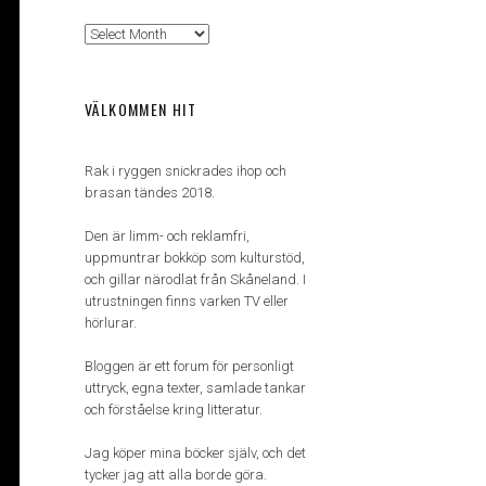
Arkiv
VÄLKOMMEN HIT
Rak i ryggen snickrades ihop och
brasan tändes 2018.
Den är limm- och reklamfri,
uppmuntrar bokköp som kulturstöd,
och gillar närodlat från Skåneland. I
utrustningen finns varken TV eller
hörlurar.
Bloggen är ett forum för personligt
uttryck, egna texter, samlade tankar
och förståelse kring litteratur.
Jag köper mina böcker själv, och det
tycker jag att alla borde göra.