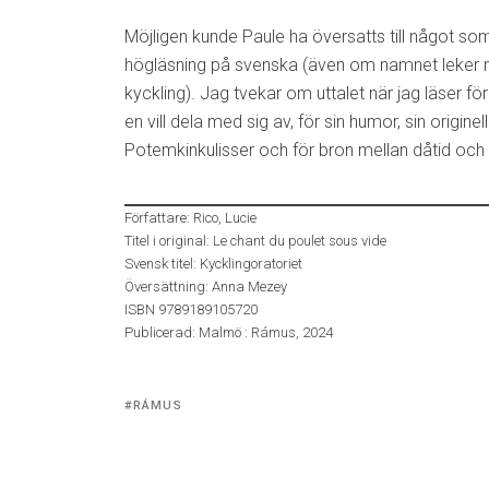
Möjligen kunde Paule ha översatts till något som
högläsning på svenska (även om namnet leker 
kyckling). Jag tvekar om uttalet när jag läser f
en vill dela med sig av, för sin humor, sin originel
Potemkinkulisser och för bron mellan dåtid och 
Författare: Rico, Lucie
Titel i original: Le chant du poulet sous vide
Svensk titel: Kycklingoratoriet
Översättning: Anna Mezey
ISBN 9789189105720
Publicerad: Malmö : Rámus, 2024
Tagged
RÁMUS
with: