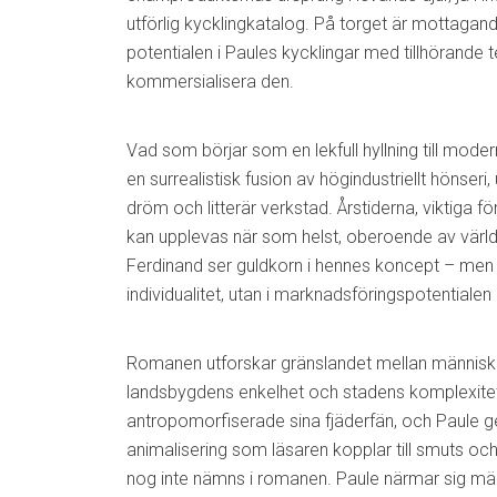
utförlig kycklingkatalog. På torget är mottagand
potentialen i Paules kycklingar med tillhörande te
kommersialisera den.
Vad som börjar som en lekfull hyllning till moderns
en surrealistisk fusion av högindustriellt hönseri
dröm och litterär verkstad. Årstiderna, viktiga för
kan upplevas när som helst, oberoende av världen
Ferdinand ser guldkorn i hennes koncept – men i
individualitet, utan i marknadsföringspotentialen
Romanen utforskar gränslandet mellan människa
landsbygdens enkelhet och stadens komplexite
antropomorfiserade sina fjäderfän, och Paule g
animalisering som läsaren kopplar till smuts oc
nog inte nämns i romanen. Paule närmar sig m