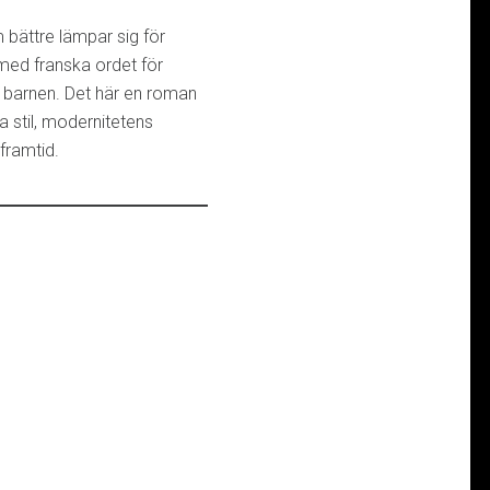
 bättre lämpar sig för
med franska ordet för
ör barnen. Det här en roman
la stil, modernitetens
framtid.