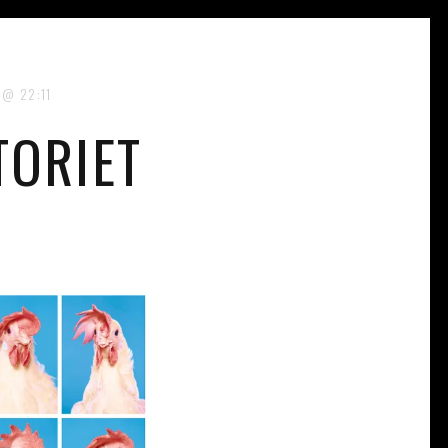
22:11
TORIET