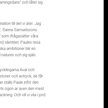
arningsdans” och låter sig
ation till det vi äter. Jag
er”, Sanna Samuelssons
 som ifrågasätter våra
s) identitet. Paules resa
ska ambitioner blir en
 naturen och sig själv.
kycklingarna Aval och
torier och avtryck, de får
n ställs Paule inför den
ets ögon är även den mest
ning. Och vill vi vila i jord