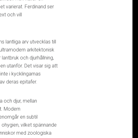
et varierat. Ferdinand ser
xt och vill
 lantliga arv utvecklas till
, ultramodern arkitektonisk
 lantbruk och djurhållning,
 utanför. Det visar sig att
nte i kycklingarnas
 av deras epitafer.
 och djur, mellan
t. Modern
enomgår en subtil
h ohygien, vilket spännande
änniskor med zoologiska