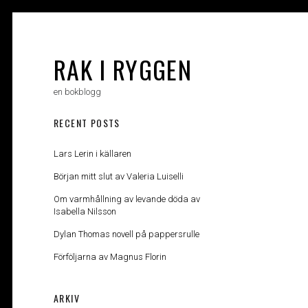
Skip
to
content
RAK I RYGGEN
en bokblogg
RECENT POSTS
Lars Lerin i källaren
Början mitt slut av Valeria Luiselli
Om varmhållning av levande döda av
Isabella Nilsson
Dylan Thomas novell på pappersrulle
Förföljarna av Magnus Florin
ARKIV