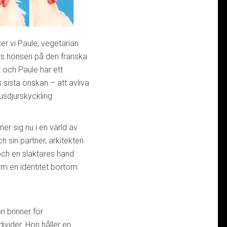
er vi Paule, vegetarian
rs hönseri på den franska
och Paule har ett
 sista önskan – att avliva
sdjurskyckling.
er sig nu i en värld av
h sin partner, arkitekten
och en slaktares hand
em en identitet bortom
n brinner för
divider. Hon håller en