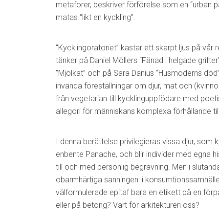
metaforer, beskriver förförelse som en “urban p
matas “likt en kyckling”.
“Kycklingoratoriet” kastar ett skarpt ljus på vår rel
tänker på Daniel Möllers “Fänad i helgade grift
”Mjölkat” och på Sara Danius “Husmoderns död”
invanda föreställningar om djur, mat och (kvinnor
från vegetarian till kycklinguppfödare med poeti
allegori för människans komplexa förhållande till
I denna berättelse privilegieras vissa djur, som 
enbente Panache, och blir individer med egna his
till och med personlig begravning. Men i slutända
obarmhärtiga sanningen: i konsumtionssamhäll
välformulerade epitaf bara en etikett på en förpack
eller på betong? Vart för arkitekturen oss?