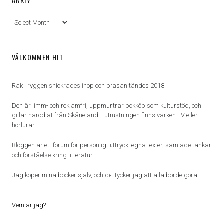
Arkiv
VÄLKOMMEN HIT
Rak i ryggen snickrades ihop och brasan tändes 2018.
Den är limm- och reklamfri, uppmuntrar bokköp som kulturstöd, och
gillar närodlat från Skåneland. I utrustningen finns varken TV eller
hörlurar.
Bloggen är ett forum för personligt uttryck, egna texter, samlade tankar
och förståelse kring litteratur.
Jag köper mina böcker själv, och det tycker jag att alla borde göra.
Vem är jag?