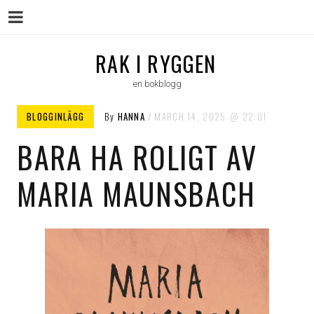
Menu
Skip
RAK I RYGGEN
to
en bokblogg
content
BLOGGINLÄGG
By
HANNA
MARCH 14, 2025
22:01
BARA HA ROLIGT AV
MARIA MAUNSBACH