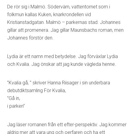
De rör sig i Malmö. Södervärn, vattentornet som i
folkmun kallas Kuken, knarkrondellen vid
Kristianstadgatan. Malmö – parkernas stad. Johannes
gillar att promenera. Jag gillar Maunsbachs roman, men
Johannes förstör den.
Lydia är ett namn med betydelse. Jag förväxlar Lydia
och Kvalia. Jag önskar att jag kunde vägleda henne.
”Kvalia gå, ” skriver Hanna Riisager i sin underbara
debutdiktsamling För Kvalia,
”Gå in,
i parken”
Jag läser romanen från ett efter-perspektiv. Jag kommer
aldrig mer att vara ung och oerfaren och ha ett