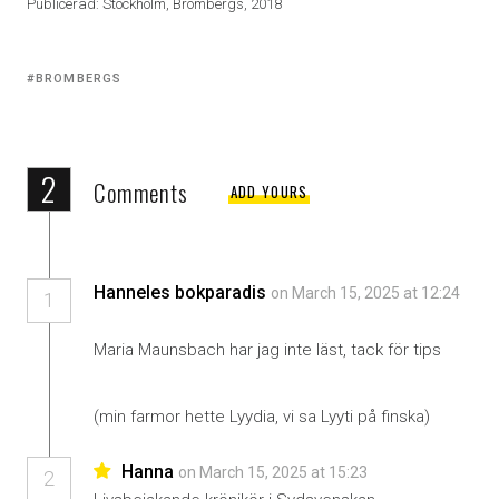
Publicerad: Stockholm, Brombergs, 2018
Tagged
BROMBERGS
with:
2
Comments
ADD YOURS
Hanneles bokparadis
on March 15, 2025 at 12:24
1
Maria Maunsbach har jag inte läst, tack för tips
(min farmor hette Lyydia, vi sa Lyyti på finska)
Hanna
on March 15, 2025 at 15:23
2