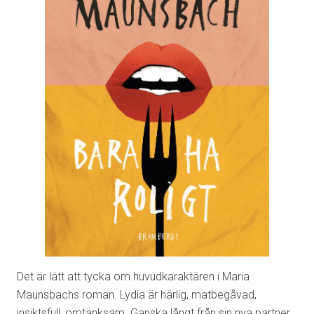
Det är lätt att tycka om huvudkaraktären i Maria
Maunsbachs roman. Lydia är härlig, matbegåvad,
insiktsfull, omtänksam. Ganska långt från sin nya partner,