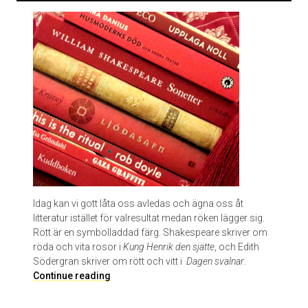
a
n
d
e
l
n
p
å
l
u
n
c
h
e
Idag kan vi gott låta oss avledas och ägna oss åt
n
litteratur istället för valresultat medan röken lägger sig.
Rött är en symbolladdad färg. Shakespeare skriver om
röda och vita rosor i
Kung Henrik den sjätte
, och Edith
Södergran skriver om rött och vitt i
Dagen svalnar
.
T
Continue reading
e
m