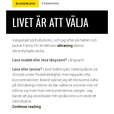
r
4 September
BLOGGINLÄGG
q
y
u
g
i
LIVET ÄR ATT VÄLJA
g
l
e
o
n
n
å
i
t
Valupptakt på Kulturkollo, och jag lyfter på hatten och
u
r
tackar Fanny för en lättsam
utmaning
denna
s
y
allvarstyngda vecka.
m
Läsa snabbt eller läsa långsamt?
Långsamt.
d
e
Läsa eller lyssna?
Läser bättre själv. Hade ljudbok via
n
Storytel under föräldraledighet, men tappade ofta
koncentrationen. Ibland saknar jag att inte kunna sätta
på Strindbergs
Inferno
de där nätterna sömnen inte vill
infinna sig men man inte kunde lämna sängen. Jag
kände att jag utvecklade mitt språksinne och levde ett
välordnat liv.
L
Continue reading
i