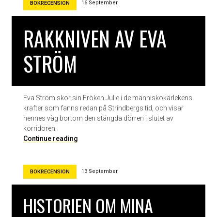
16 September
BOKRECENSION
RAKKNIVEN AV EVA
STRÖM
Eva Ström skor sin Fröken Julie i de människokärlekens
krafter som fanns redan på Strindbergs tid, och visar
hennes väg bortom den stängda dörren i slutet av
korridoren.
R
Continue reading
a
k
k
13 September
BOKRECENSION
n
i
HISTORIEN OM MINA
v
e