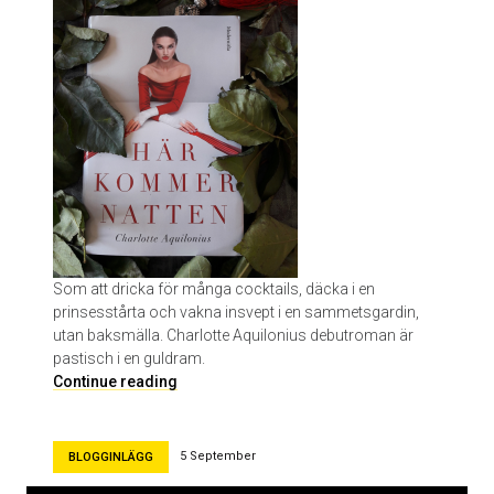
ö
S
t
a
d
s
t
e
a
t
e
r
Som att dricka för många cocktails, däcka i en
prinsesstårta och vakna insvept i en sammetsgardin,
utan baksmälla. Charlotte Aquilonius debutroman är
pastisch i en guldram.
H
Continue reading
ä
r
k
5 September
BLOGGINLÄGG
o