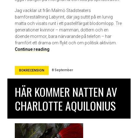
Jag vacklar ut från Malmö Stadsteaters
barnföreställning Labyrint, där jag suttit på en lurvig
matta och visats runt i ett pastellfärgat blodomlopp. Tre
generationer kvinnor – mamman, dottern och en
döende mormor, bara närvarande på telefon – har
framfört ett drama om flykt och om politisk aktivism.
L
Continue reading
a
b
y
8 September
BOKRECENSION
r
i
HÄR KOMMER NATTEN AV
n
t
CHARLOTTE AQUILONIUS
p
å
M
a
l
m