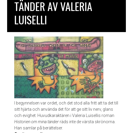
TÄNDER AV VALERIA
n
a
LUISELLI
v
E
v
a
S
t
r
ö
m
I begynnelsen var ordet, och det stod alla fritt att ta det till
sitt hjärta och använda det för att ge sitt liv nerv, glans
och evighet. Huvudkaraktären i Valeria Luisellis roman
Historien om mina tänder
räds inte de värsta skrönorna.
Han samlar på berättelser.