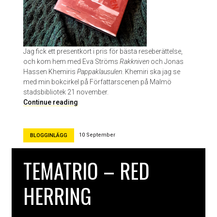
v
V
a
l
e
Jag fick ett presentkort i pris för bästa reseberättelse,
r
och kom hem med Eva Ströms
Rakkniven
och Jonas
i
Hassen Khemiris
Pappaklausulen
. Khemiri ska jag se
a
med min bokcirkel på Författarscenen på Malmö
L
stadsbibliotek 21 november.
u
D
Continue reading
i
e
s
n
e
l
10 September
BLOGGINLÄGG
l
i
l
l
TEMATRIO – RED
i
l
a
b
HERRING
o
k
h