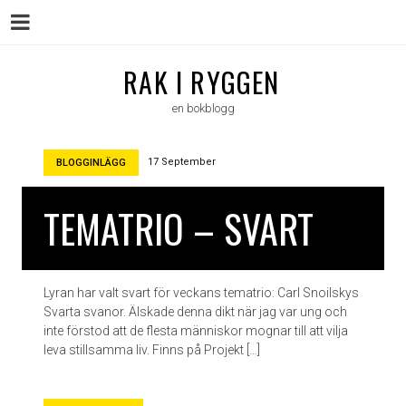
Menu
Skip
RAK I RYGGEN
to
en bokblogg
content
17 September
BLOGGINLÄGG
TEMATRIO – SVART
Lyran har valt svart för veckans tematrio: Carl Snoilskys
Svarta svanor. Älskade denna dikt när jag var ung och
inte förstod att de flesta människor mognar till att vilja
leva stillsamma liv. Finns på Projekt […]