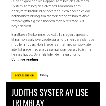
i sina tidigare böcker. Pappan som begick självmord.
Systern som begick självmord. Mamman som
obekymrat brände brev bevarade i flera decennier, där
barnbarnets biologiska far förklarade att han faktiskt
försökt gifta sig med modern men blivit ratad. Allt
betydelselöst.
Berättaren återkommer också till sin egen depression,
till när hon själv övervägde självmord men bara slängde
mobilen i floden. Hon återger samtal med sin psykiater,
interfolierade med alla de samtal som bara pågår inne i
hennes huvud. Och hela tiden denna galghumor.
E
Continue reading
n
v
a
15 May
BOKRECENSION
p
e
JUDITHS SYSTER AV LISE
n
v
TREMBLAY
i
l