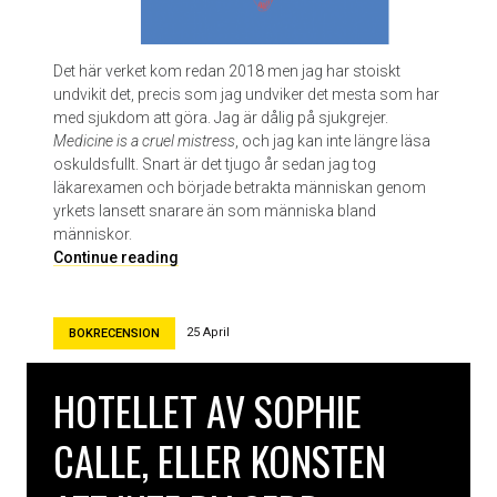
Det här verket kom redan 2018 men jag har stoiskt
undvikit det, precis som jag undviker det mesta som har
med sjukdom att göra. Jag är dålig på sjukgrejer.
Medicine is a cruel mistress
, och jag kan inte längre läsa
oskuldsfullt. Snart är det tjugo år sedan jag tog
läkarexamen och började betrakta människan genom
yrkets lansett snarare än som människa bland
människor.
N
Continue reading
o
n
s
25 April
BOKRECENSION
e
n
HOTELLET AV SOPHIE
s
p
CALLE, ELLER KONSTEN
r
i
n