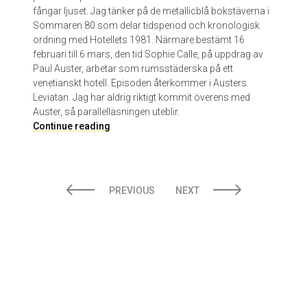
k
fångar ljuset. Jag tänker på de metallicblå bokstäverna i
r
Sommaren 80 som delar tidsperiod och kronologisk
i
ordning med Hotellets 1981. Närmare bestämt 16
v
februari till 6 mars, den tid Sophie Calle, på uppdrag av
n
Paul Auster, arbetar som rumsstäderska på ett
i
venetianskt hotell. Episoden återkommer i Austers
n
Leviatan. Jag har aldrig riktigt kommit överens med
g
Auster, så parallelläsningen uteblir.
.
H
Continue reading
A
o
v
t
I
e
s
POSTS
l
PREVIOUS
NEXT
a
l
PAGINATION
b
e
e
t
l
a
l
v
a
S
N
o
i
p