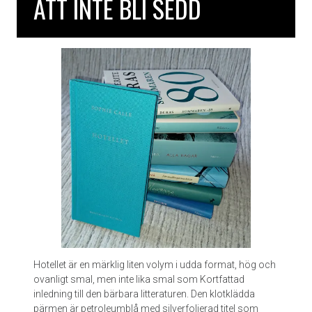
ATT INTE BLI SEDD
s
e
s
s
a
n
s
d
a
g
b
o
k
.
E
n
s
j
Hotellet är en märklig liten volym i udda format, hög och
u
ovanligt smal, men inte lika smal som Kortfattad
k
inledning till den bärbara litteraturen. Den klotklädda
s
pärmen är petroleumblå med silverfolierad titel som