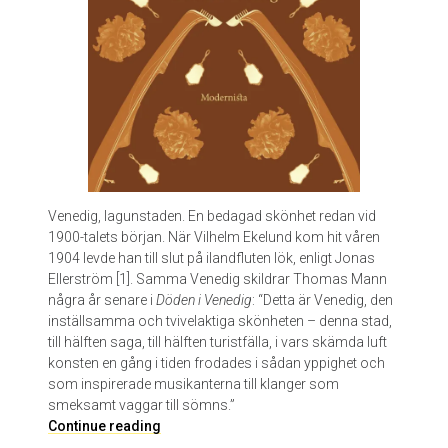
K
l
e
m
e
t
s
&
K
r
Venedig, lagunstaden. En bedagad skönhet redan vid
i
1900-talets början. När Vilhelm Ekelund kom hit våren
s
1904 levde han till slut på ilandfluten lök, enligt Jonas
t
Ellerström [1]. Samma Venedig skildrar Thomas Mann
o
några år senare i
Döden i Venedig
: “Detta är Venedig, den
f
inställsamma och tvivelaktiga skönheten – denna stad,
f
till hälften saga, till hälften turistfälla, i vars skämda luft
e
konsten en gång i tiden frodades i sådan yppighet och
r
som inspirerade musikanterna till klanger som
L
smeksamt vaggar till sömns.”
e
D
Continue reading
a
ö