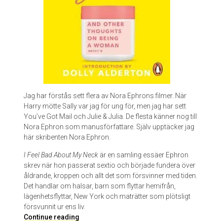
n
n
Jag har förstås sett flera av Nora Ephrons filmer. När
Harry mötte Sally var jag för ung för, men jag har sett
You’ve Got Mail och Julie & Julia. De flesta känner nog till
Nora Ephron som manusförfattare. Själv upptäcker jag
här skribenten Nora Ephron.
I Feel Bad About My Neck
är en samling essäer Ephron
skrev när hon passerat sextio och började fundera över
åldrande, kroppen och allt det som försvinner med tiden.
Det handlar om halsar, barn som flyttar hemifrån,
lägenhetsflyttar, New York och maträtter som plötsligt
försvunnit ur ens liv.
I
Continue reading