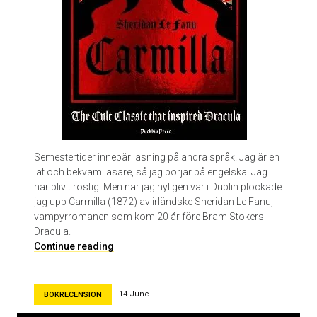
o
r
a
E
p
h
r
o
n
Semestertider innebär läsning på andra språk. Jag är en
lat och bekväm läsare, så jag börjar på engelska. Jag
har blivit rostig. Men när jag nyligen var i Dublin plockade
jag upp Carmilla (1872) av irländske Sheridan Le Fanu,
vampyrromanen som kom 20 år före Bram Stokers
Dracula.
C
Continue reading
a
r
m
14 June
BOKRECENSION
i