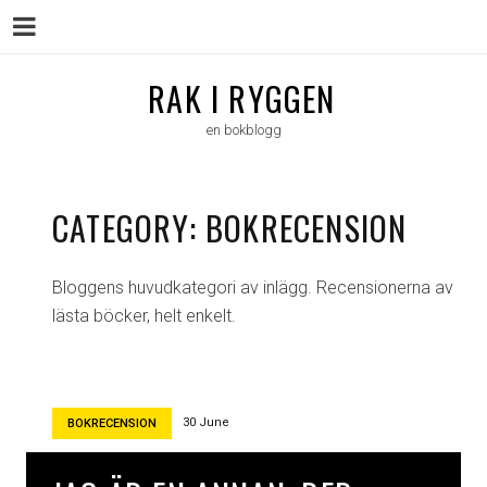
Menu
Skip
RAK I RYGGEN
to
en bokblogg
content
CATEGORY:
BOKRECENSION
Bloggens huvudkategori av inlägg. Recensionerna av
lästa böcker, helt enkelt.
30 June
BOKRECENSION