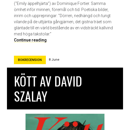
(“Emily äppelhjärta”) av Dominique Fortier. Samma
ömhet inför minnen, föremål och tid. Poetiska bilder,
inrim och upprepningar: ”Dörren, nedhängd och tungt
vilande på de uttjänta gångjärnen, det gistna träet som
gläntade till en värld bestående av en vidsträckt kallvind
med höga takstolar.”
M
Continue reading
a
g
n
8 June
BOKRECENSION
o
l
KÖTT AV DAVID
i
a
.
SZALAY
H
e
n
n
e
s