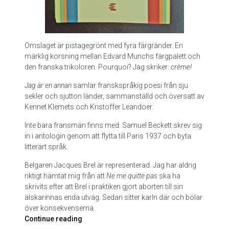
Omslaget är pistagegrönt med fyra färgränder. En
märklig korsning mellan Edvard Munchs färgpalett och
den franska trikoloren. Pourquoi? Jag skriker:
crème!
Jag är en annan
samlar franskspråkig poesi från sju
sekler och sjutton länder, sammanställd och översatt av
Kennet Klemets och Kristoffer Leandoer.
Inte bara fransmän finns med. Samuel Beckett skrev sig
in i antologin genom att flytta till Paris 1937 och byta
litterärt språk.
Belgaren Jacques Brel är representerad. Jag har aldrig
riktigt hämtat mig från att
Ne me quitte pas
ska ha
skrivits efter att Brel i praktiken gjort aborten till sin
älskarinnas enda utväg. Sedan sitter karln där och bölar
över konsekvenserna.
J
Continue reading
a