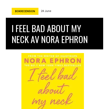
n
d
d
e
24 June
BOKRECENSION
o
n
e
i
r
I FEEL BAD ABOUT MY
V
e
NECK AV NORA EPHRON
n
e
d
i
g
a
v
T
h
o
m
a
s
M
a