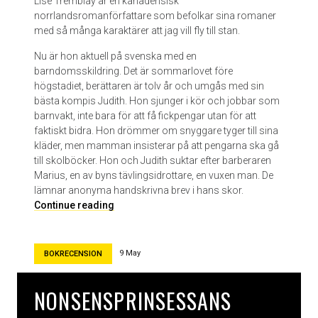
Lise Tremblay är en kanadensisk
m
norrlandsromanförfattare som befolkar sina romaner
T
med så många karaktärer att jag vill fly till stan.
o
e
Nu är hon aktuell på svenska med en
w
barndomsskildring. Det är sommarlovet före
s
högstadiet, berättaren är tolv år och umgås med sin
bästa kompis Judith. Hon sjunger i kör och jobbar som
barnvakt, inte bara för att få fickpengar utan för att
faktiskt bidra. Hon drömmer om snyggare tyger till sina
kläder, men mamman insisterar på att pengarna ska gå
till skolböcker. Hon och Judith suktar efter barberaren
Marius, en av byns tävlingsidrottare, en vuxen man. De
lämnar anonyma handskrivna brev i hans skor.
J
Continue reading
u
d
i
9 May
BOKRECENSION
t
h
NONSENSPRINSESSANS
s
s