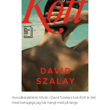
b
e
r
ä
t
t
e
l
s
e
a
v
L
u
c
i
j
a
S
Huvudkaraktären István i David Szalays bok
Kött
är den
t
mest behagliga jag har hängt med på länge.
u
p