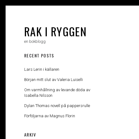
Skip
to
content
RAK I RYGGEN
en bokblogg
RECENT POSTS
Lars Lerin i källaren
Början mitt slut av Valeria Luiselli
Om varmhållning av levande döda av
Isabella Nilsson
Dylan Thomas novell på pappersrulle
Förföljarna av Magnus Florin
ARKIV