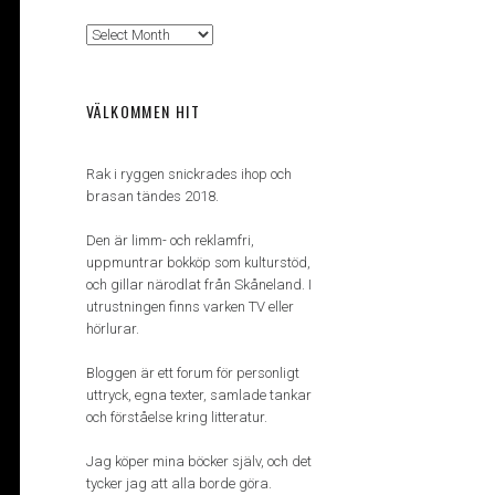
Arkiv
VÄLKOMMEN HIT
Rak i ryggen snickrades ihop och
brasan tändes 2018.
Den är limm- och reklamfri,
uppmuntrar bokköp som kulturstöd,
och gillar närodlat från Skåneland. I
utrustningen finns varken TV eller
hörlurar.
Bloggen är ett forum för personligt
uttryck, egna texter, samlade tankar
och förståelse kring litteratur.
Jag köper mina böcker själv, och det
tycker jag att alla borde göra.