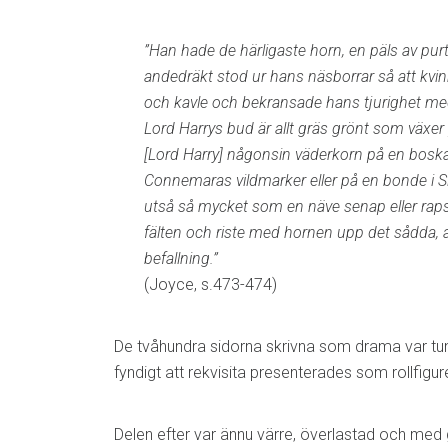
”Han hade de härligaste horn, en päls av purt
andedräkt stod ur hans näsborrar så att kvi
och kavle och bekransade hans tjurighet me
Lord Harrys bud är allt gräs grönt som växer
[Lord Harry] någonsin väderkorn på en bosk
Connemaras vildmarker eller på en bonde i Sl
utså så mycket som en näve senap eller raps
fälten och riste med hornen upp det sådda, a
befallning.”
(Joyce, s.473-474)
De tvåhundra sidorna skrivna som drama var tu
fyndigt att rekvisita presenterades som rollfigur
Delen efter var ännu värre, överlastad och me