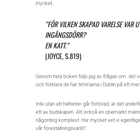
mycket.
“FÖR VILKEN SKAPAD VARELSE VAR 
INGÅNGSDÖRR?
EN KATT.”
(JOYCE, S.819)
Genom hela boken följs jag av frågan om det ver
och förklara de här timmarna i Dublin på ett mer t
Inte utan att helheten går förlorad, är det under
ett av budskapen. Att också en obemärkt männi
någonting komplext. Hur mycket vet vi egentli
vår föreställningsvärld?