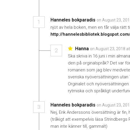
Hanneles bokparadis
on August 23, 201
1
njöt av hela boken, men en får välja rätt til
http://hannelesbibliotek.blogspot.co
Hanna
on August 23, 2018 a
2
Ska skriva in 16 juni i min alman
den på orginalspråk? Det var förs
romanen som jag blev medveten
svenska nyöversättningen utan
Orginalet och nyöversättningen 
rytmiska och språkligt underfun
Hanneles bokparadis
on August 23, 201
3
Nej, Erik Anderssons översättning är fin
(tråkigt att exempelvis läsa Strindberg
man inte känner till, gammalt)