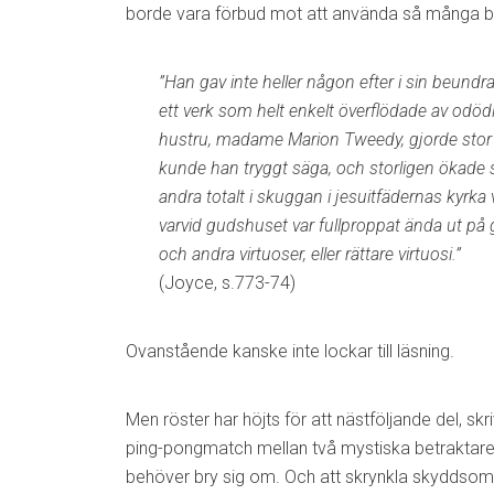
borde vara förbud mot att använda så många bi
”Han gav inte heller någon efter i sin beundr
ett verk som helt enkelt överflödade av odöd
hustru, madame Marion Tweedy, gjorde stor l
kunde han tryggt säga, och storligen ökade si
andra totalt i skuggan i jesuitfädernas kyrka 
varvid gudshuset var fullproppat ända ut på 
och andra virtuoser, eller rättare virtuosi.”
(Joyce, s.773-74)
Ovanstående kanske inte lockar till läsning.
Men röster har höjts för att nästföljande del, s
ping-pongmatch mellan två mystiska betraktare, 
behöver bry sig om. Och att skrynkla skyddso