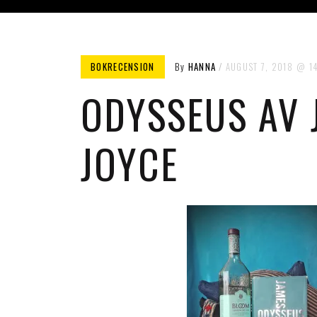
BOKRECENSION
By
HANNA
AUGUST 7, 2018
1
ODYSSEUS AV 
JOYCE