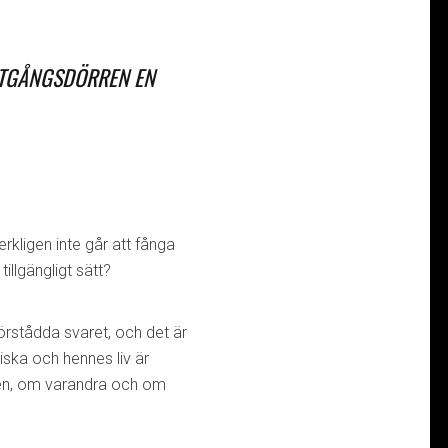
UTGÅNGSDÖRREN EN
kligen inte går att fånga
illgängligt sätt?
förstådda svaret, och det är
ska och hennes liv är
gen, om varandra och om