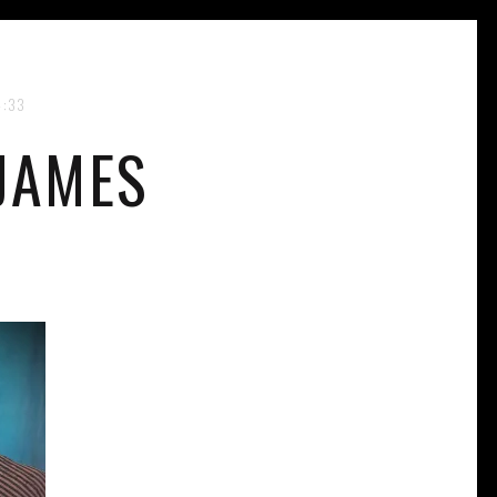
4:33
JAMES