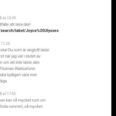
8 at 10:49
lfälle att läsa den:
m/search/label/Joyce%20Ulysses
t 11:24
acka! Du som är anglofil läste
t när jag var i slutet av
 om att inte läste den
 Thomas Warburtons.
ska tydligen vara mer
diga.
8 at 17:55
, han kan så mycket runt om
s Röda rummet, så mycket