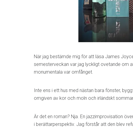
När jag bestämde mig för att läsa James Joyc
semesterveckan var jag lyckligt ovetande om at
monumentala var omfånget.
Inte ens i ett hus med nästan bara fönster, bygg
omgiven av kor och moln och irländskt sommarlj
Är det en roman? Nja. En jazzimprovisation över
i berättarperspektiv. Jag förstår att den blev re