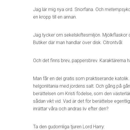
Jag lär mig nya ord. Snorfana. Och
metempsyk
en kropp till en annan.
Jag tycker om sekelskiftesmiljön. Mjölkflaskor
Butiker där man handlar över disk. Citrontvål.
Och det finns brev, pappersbrev. Karaktärerna hå
Man får en del gratis som praktiserande katolik
helgonlitania med jordens salt. Och gång på gån
berättelsen om Kristi födelse, som den västerlän
sådan vikt vid. Vad är det för berättelse egentlige
inrättar våra och andras liv efter den?
Ta den gudomliga tjuren Lord Harry: