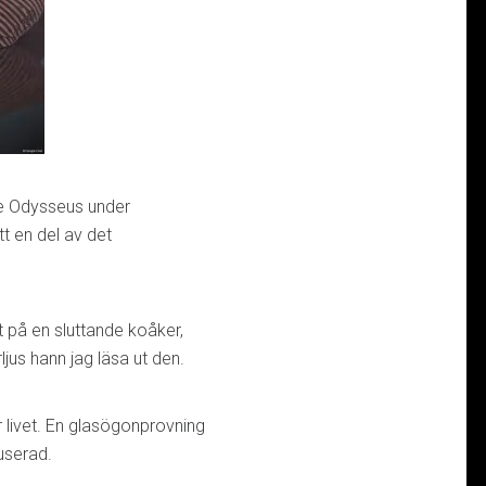
e Odysseus under
t en del av det
t på en sluttande koåker,
us hann jag läsa ut den.
 livet. En glasögonprovning
fuserad.