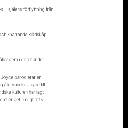
os
– själens förflyttning från
 och knarrande klädskåp.
ller dem i sina händer.
. Joyce parodierar en
g återvänder Joyce till
dska kulturen har lagt
n? Är det rimligt att vi