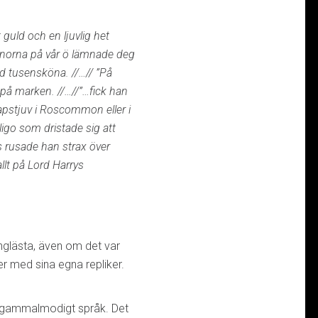
 guld och en ljuvlig het
nnorna på vår ö lämnade deg
d tusensköna. //…// ”På
 på marken. //…//”…fick han
apstjuv i Roscommon eller i
igo som dristade sig att
 rusade han strax över
llt på Lord Harrys
nglästa, även om det var
er med sina egna repliker.
d gammalmodigt språk. Det