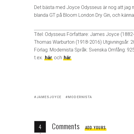
Det bästa med Joyce Odysseus är nog att jag nu 
blanda GT på Bloom London Dry Gin, och känna
Titel: Odysseus Författare: James Joyce (1882-
Thomas Warburton (1918-2016) Utgivningsår:
Förlag: Modernista Språk: Svenska Omfång: 925 s
t.ex.
här
och
här
Tagged
JAMESJOYCE
MODERNISTA
with:
Comments
4
ADD YOURS