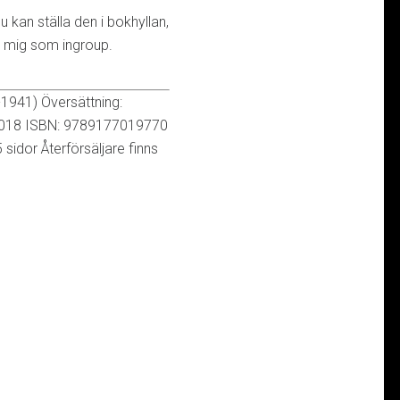
kan ställa den i bokhyllan,
 mig som ingroup.
1941) Översättning:
 2018 ISBN: 9789177019770
idor Återförsäljare finns