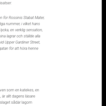
satser:
an för Rossinis Stabat Mater,
liga nummer, i vilket hans
ycka, en verklig sensation,
na lagrar och ställde alla
vid Upper Gardiner Street,
gatan för att höra henne
kriven som en katekes, en
är allt dagens läsare
mslaget sådär lagom