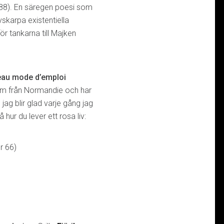
88). En säregen poesi som
skarpa existentiella
för tankarna till Majken
veau mode d’emploi
hem från Normandie och har
jag blir glad varje gång jag
hur du lever ett rosa liv:
r 66)