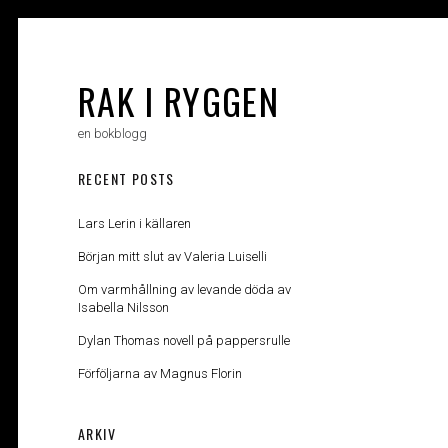
Skip
to
content
RAK I RYGGEN
en bokblogg
RECENT POSTS
Lars Lerin i källaren
Början mitt slut av Valeria Luiselli
Om varmhållning av levande döda av
Isabella Nilsson
Dylan Thomas novell på pappersrulle
Förföljarna av Magnus Florin
ARKIV