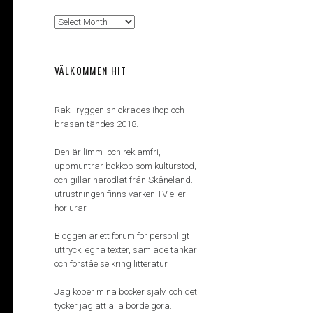
Arkiv
VÄLKOMMEN HIT
Rak i ryggen snickrades ihop och
brasan tändes 2018.
Den är limm- och reklamfri,
uppmuntrar bokköp som kulturstöd,
och gillar närodlat från Skåneland. I
utrustningen finns varken TV eller
hörlurar.
Bloggen är ett forum för personligt
uttryck, egna texter, samlade tankar
och förståelse kring litteratur.
Jag köper mina böcker själv, och det
tycker jag att alla borde göra.