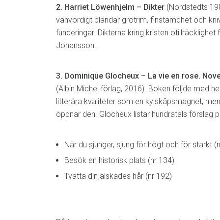
2. Harriet Löwenhjelm – Dikter
(Nordstedts 19
vanvördigt blandar grötrim, finstämdhet och kniv
funderingar. Dikterna kring kristen otillräcklighet 
Johansson.
3. Dominique Glocheux –
La vie en rose. No
(Albin Michel förlag, 2016). Boken följde med 
litterära kvaliteter som en kylskåpsmagnet, men 
öppnar den. Glocheux listar hundratals förslag på 
När du sjunger, sjung för högt och för starkt (n
Besök en historisk plats (nr 134)
Tvätta din älskades hår (nr 192)