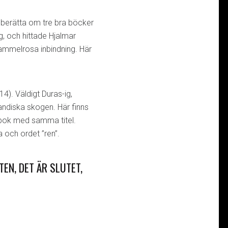
 berätta om tre bra böcker
, och hittade Hjalmar
gammelrosa inbindning.
Här
14). Väldigt Duras-ig,
ndiska skogen. Här finns
 bok med samma titel.
 och ordet ”ren”.
TEN, DET ÄR SLUTET,