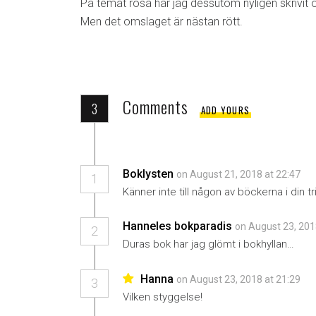
På temat rosa har jag dessutom nyligen skrivit 
Men det omslaget är nästan rött.
Comments
3
ADD YOURS
Boklysten
on August 21, 2018 at 22:47
1
Känner inte till någon av böckerna i din tr
Hanneles bokparadis
on August 23, 201
2
Duras bok har jag glömt i bokhyllan…
Hanna
on August 23, 2018 at 21:29
3
Vilken styggelse!