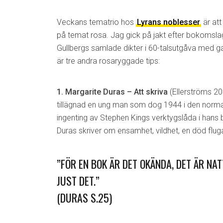
Veckans tematrio hos
Lyrans noblesser
är att
på temat rosa. Jag gick på jakt efter bokomslag
Gullbergs samlade dikter i 60-talsutgåva med 
är tre andra rosaryggade tips:
1. Margarite Duras – Att skriva
(Ellerströms 20
tillägnad en ung man som dog 1944 i den norma
ingenting av Stephen Kings verktygslåda i hans
Duras skriver om ensamhet, vildhet, en död fluga
”FÖR EN BOK ÄR DET OKÄNDA, DET ÄR NAT
JUST DET.”
(DURAS S.25)