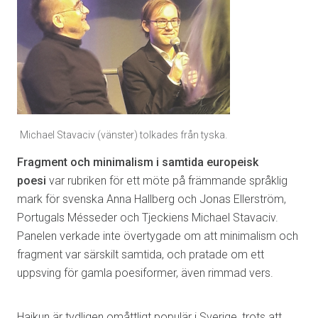
Michael Stavaciv (vänster) tolkades från tyska.
Fragment och minimalism i samtida europeisk
poesi
var rubriken för ett möte på främmande språklig
mark för svenska Anna Hallberg och Jonas Ellerström,
Portugals Mésseder och Tjeckiens Michael Stavaciv.
Panelen verkade inte övertygade om att minimalism och
fragment var särskilt samtida, och pratade om ett
uppsving för gamla poesiformer, även rimmad vers.
Haikun är tydligen omåttligt populär i Sverige, trots att