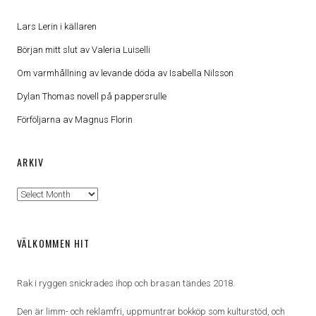
Lars Lerin i källaren
Början mitt slut av Valeria Luiselli
Om varmhållning av levande döda av Isabella Nilsson
Dylan Thomas novell på pappersrulle
Förföljarna av Magnus Florin
ARKIV
Arkiv
VÄLKOMMEN HIT
Rak i ryggen snickrades ihop och brasan tändes 2018.
Den är limm- och reklamfri, uppmuntrar bokköp som kulturstöd, och