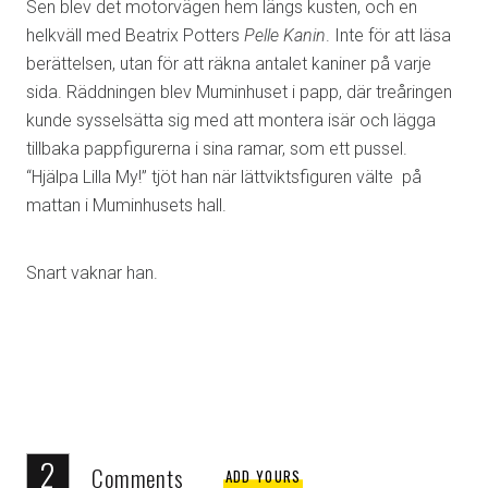
Sen blev det motorvägen hem längs kusten, och en
helkväll med Beatrix Potters
Pelle Kanin
. Inte för att läsa
berättelsen, utan för att räkna antalet kaniner på varje
sida. Räddningen blev Muminhuset i papp, där treåringen
kunde sysselsätta sig med att montera isär och lägga
tillbaka pappfigurerna i sina ramar, som ett pussel.
“Hjälpa Lilla My!” tjöt han när lättviktsfiguren välte på
mattan i Muminhusets hall.
Snart vaknar han.
2
Comments
ADD YOURS