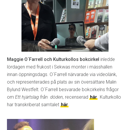
Maggie O´Farrell och Kulturkollos bokcirkel
inledde
lördagen med frukost i Sekwas monter i mässhallen
innan öppningsdags. O´Farrell närvarade via videolänk,
och representerades på plats av sin översättare Malin
Bylund Westfelt.
O´Farrell besvarade bokcirkelns frågor
om
Ett hjärtslag från döden,
recenserad
här
. Kulturkollo
har transkriberat samtalet
här
.