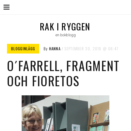
Menu
Skip
RAK I RYGGEN
to
en bokblogg
content
BLOGGINLÄGG
By
HANNA
SEPTEMBER 30, 2018
06:47
O´FARRELL, FRAGMENT
OCH FIORETOS